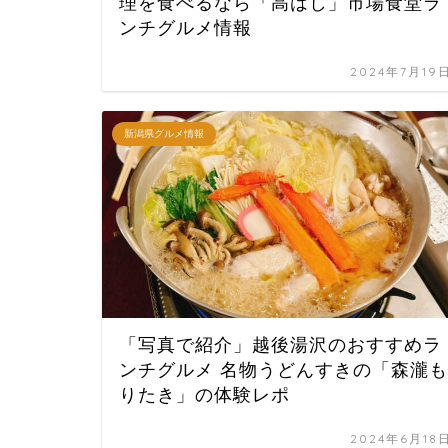
理を食べるなら「高はし」市場食堂ラ
ンチグルメ情報
2024年7月19
新潟県グルメ情報
「写真で紹介」越後湯沢のおすすめラ
ンチグルメ 名物うどんすきの「森瀧も
りたき」の体験レポ
2024年6月18