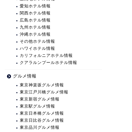
愛知ホテル情報
関西ホテル情報
広島ホテル情報
九州ホテル情報
沖縄ホテル情報
その他ホテル情報
ハワイホテル情報
カリフォルニアホテル情報
クアラルンプールホテル情報
グルメ情報
東京神楽坂グルメ情報
東京江戸川橋グルメ情報
東京新宿グルメ情報
東京駅グルメ情報
東京日本橋グルメ情報
東京日比谷グルメ情報
東京品川グルメ情報