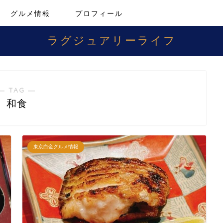
グルメ情報
プロフィール
ラグジュアリーライフ
― TAG ―
和食
東京白金グルメ情報