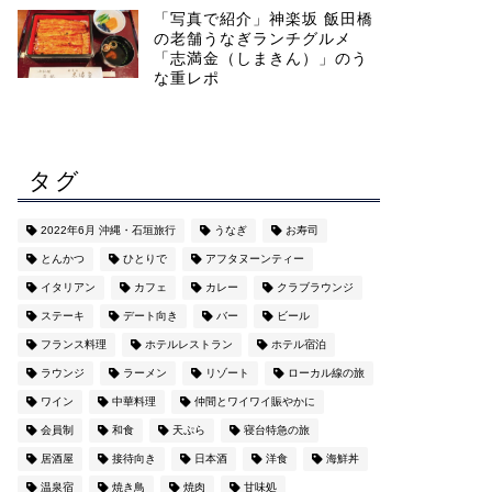
「写真で紹介」神楽坂 飯田橋
の老舗うなぎランチグルメ
「志満金（しまきん）」のう
な重レポ
タグ
2022年6月 沖縄・石垣旅行
うなぎ
お寿司
とんかつ
ひとりで
アフタヌーンティー
イタリアン
カフェ
カレー
クラブラウンジ
ステーキ
デート向き
バー
ビール
フランス料理
ホテルレストラン
ホテル宿泊
ラウンジ
ラーメン
リゾート
ローカル線の旅
ワイン
中華料理
仲間とワイワイ賑やかに
会員制
和食
天ぷら
寝台特急の旅
居酒屋
接待向き
日本酒
洋食
海鮮丼
温泉宿
焼き鳥
焼肉
甘味処