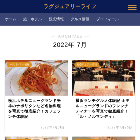
ラグジュアリーライフ
ホーム
旅・ホテル
観光情報
グルメ情報
プロフィール
― ARCHIVES ―
2022年 7月
神奈川ホテル情報
神奈川ホテル情報
横浜ホテルニューグランド発
横浜ランチグルメ体験記 ホテ
祥のナポリタンなど名物料理
ルニューグランドのフレンチ
を写真で徹底紹介！カフェラ
ディナーを写真で徹底紹介！
ンチ体験記
「ル・ノルマンディ」
2022年7月31日
2022年7月26日