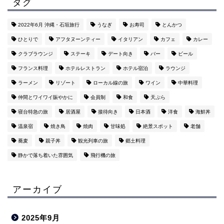
タグ
2022年6月 沖縄・石垣旅行
うなぎ
お寿司
とんかつ
ひとりで
アフタヌーンティー
イタリアン
カフェ
カレー
クラブラウンジ
ステーキ
デート向き
バー
ビール
フランス料理
ホテルレストラン
ホテル宿泊
ラウンジ
ラーメン
リゾート
ローカル線の旅
ワイン
中華料理
仲間とワイワイ賑やかに
会員制
和食
天ぷら
寝台特急の旅
居酒屋
接待向き
日本酒
洋食
海鮮丼
温泉宿
焼き鳥
焼肉
甘味処
絶景スポット
老舗
蕎麦
親子丼
観光列車の旅
郷土料理
静かで落ち着いた雰囲気
飛行機の旅
アーカイブ
2025年9月