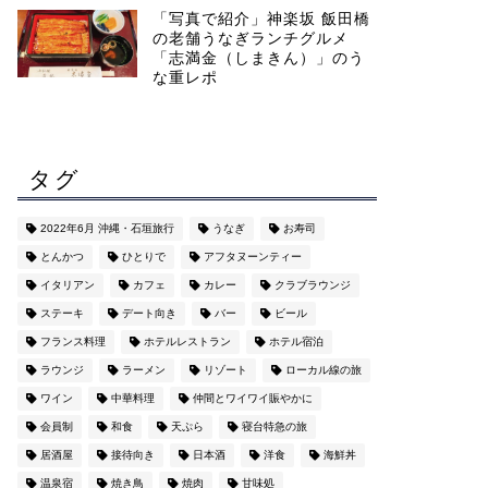
「写真で紹介」神楽坂 飯田橋
の老舗うなぎランチグルメ
「志満金（しまきん）」のう
な重レポ
タグ
2022年6月 沖縄・石垣旅行
うなぎ
お寿司
とんかつ
ひとりで
アフタヌーンティー
イタリアン
カフェ
カレー
クラブラウンジ
ステーキ
デート向き
バー
ビール
フランス料理
ホテルレストラン
ホテル宿泊
ラウンジ
ラーメン
リゾート
ローカル線の旅
ワイン
中華料理
仲間とワイワイ賑やかに
会員制
和食
天ぷら
寝台特急の旅
居酒屋
接待向き
日本酒
洋食
海鮮丼
温泉宿
焼き鳥
焼肉
甘味処