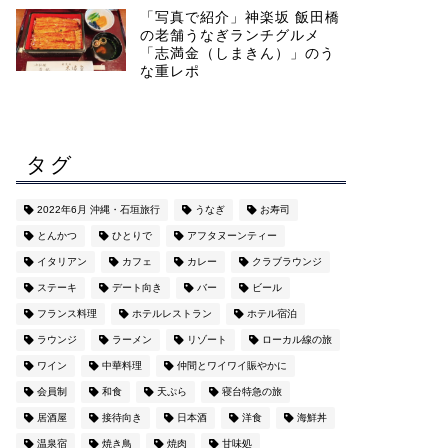
「写真で紹介」神楽坂 飯田橋
の老舗うなぎランチグルメ
「志満金（しまきん）」のう
な重レポ
タグ
2022年6月 沖縄・石垣旅行
うなぎ
お寿司
とんかつ
ひとりで
アフタヌーンティー
イタリアン
カフェ
カレー
クラブラウンジ
ステーキ
デート向き
バー
ビール
フランス料理
ホテルレストラン
ホテル宿泊
ラウンジ
ラーメン
リゾート
ローカル線の旅
ワイン
中華料理
仲間とワイワイ賑やかに
会員制
和食
天ぷら
寝台特急の旅
居酒屋
接待向き
日本酒
洋食
海鮮丼
温泉宿
焼き鳥
焼肉
甘味処