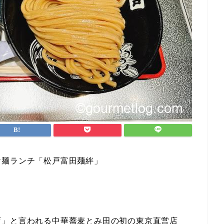
け麺ランチ「松戸富田麺絆」
店」と言われる中華蕎麦とみ田の初の東京直営店