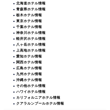
北海道ホテル情報
青森県ホテル情報
栃木ホテル情報
東京ホテル情報
千葉ホテル情報
神奈川ホテル情報
軽井沢ホテル情報
八ヶ岳ホテル情報
上高地ホテル情報
愛知ホテル情報
関西ホテル情報
広島ホテル情報
九州ホテル情報
沖縄ホテル情報
その他ホテル情報
ハワイホテル情報
カリフォルニアホテル情報
クアラルンプールホテル情報