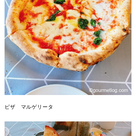
ピザ マルゲリータ