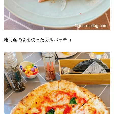
地元産の魚を使ったカルパッチョ