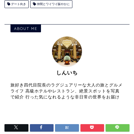
デート向き
仲間とワイワイ賑やかに
ABOUT ME
しんいち
旅好き四代目院長のラグジュアリーな大人の旅とグルメ
ライフ 高級ホテルやレストラン、絶景スポットを写真
で紹介 行った気になれるような非日常の世界をお届け