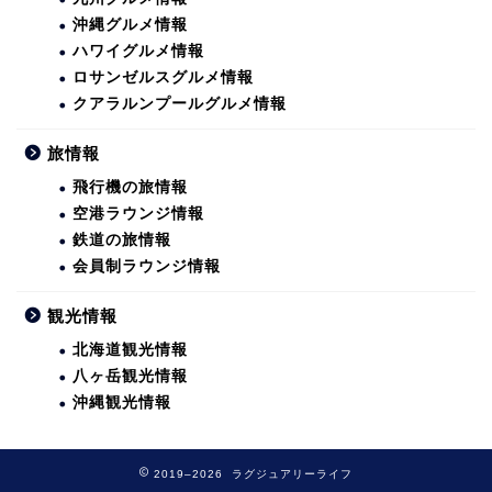
沖縄グルメ情報
ハワイグルメ情報
ロサンゼルスグルメ情報
クアラルンプールグルメ情報
旅情報
飛行機の旅情報
空港ラウンジ情報
鉄道の旅情報
会員制ラウンジ情報
観光情報
北海道観光情報
八ヶ岳観光情報
沖縄観光情報
2019–2026 ラグジュアリーライフ