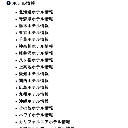
ホテル情報
北海道ホテル情報
青森県ホテル情報
栃木ホテル情報
東京ホテル情報
千葉ホテル情報
神奈川ホテル情報
軽井沢ホテル情報
八ヶ岳ホテル情報
上高地ホテル情報
愛知ホテル情報
関西ホテル情報
広島ホテル情報
九州ホテル情報
沖縄ホテル情報
その他ホテル情報
ハワイホテル情報
カリフォルニアホテル情報