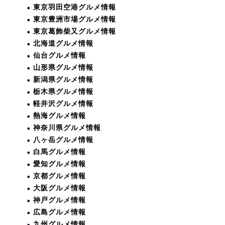
東京羽田空港グルメ情報
東京豊洲市場グルメ情報
東京葛飾柴又グルメ情報
北海道グルメ情報
仙台グルメ情報
山形県グルメ情報
新潟県グルメ情報
栃木県グルメ情報
軽井沢グルメ情報
熱海グルメ情報
神奈川県グルメ情報
八ヶ岳グルメ情報
白馬グルメ情報
愛知グルメ情報
京都グルメ情報
大阪グルメ情報
神戸グルメ情報
広島グルメ情報
九州グルメ情報