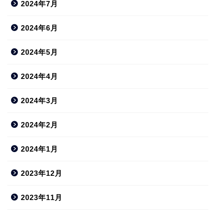
2024年7月
2024年6月
2024年5月
2024年4月
2024年3月
2024年2月
2024年1月
2023年12月
2023年11月