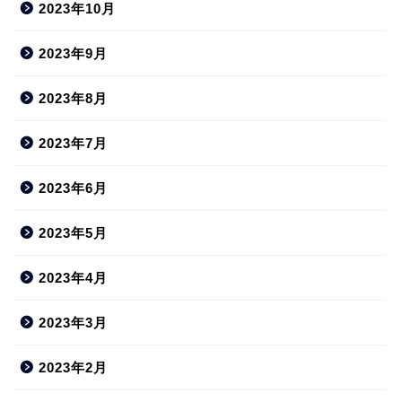
2023年10月
2023年9月
2023年8月
2023年7月
2023年6月
2023年5月
2023年4月
2023年3月
2023年2月