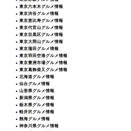
東京六本木グルメ情報
東京渋谷グルメ情報
東京恵比寿グルメ情報
東京代官山グルメ情報
東京目黒区グルメ情報
東京大岡山グルメ情報
東京蒲田グルメ情報
東京羽田空港グルメ情報
東京豊洲市場グルメ情報
東京葛飾柴又グルメ情報
北海道グルメ情報
仙台グルメ情報
山形県グルメ情報
新潟県グルメ情報
栃木県グルメ情報
軽井沢グルメ情報
熱海グルメ情報
神奈川県グルメ情報