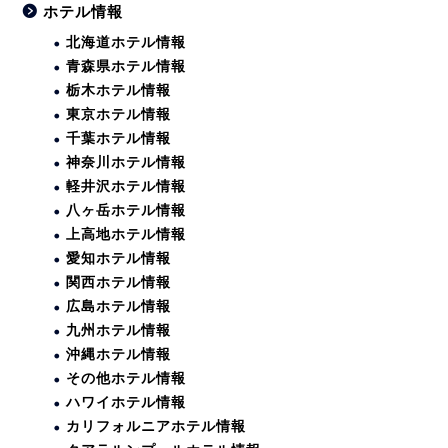
ホテル情報
北海道ホテル情報
青森県ホテル情報
栃木ホテル情報
東京ホテル情報
千葉ホテル情報
神奈川ホテル情報
軽井沢ホテル情報
八ヶ岳ホテル情報
上高地ホテル情報
愛知ホテル情報
関西ホテル情報
広島ホテル情報
九州ホテル情報
沖縄ホテル情報
その他ホテル情報
ハワイホテル情報
カリフォルニアホテル情報