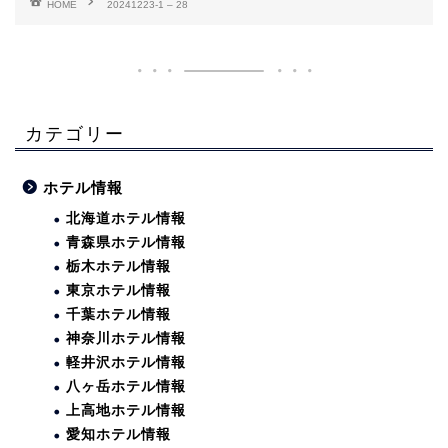
HOME
20241223-1 – 28
カテゴリー
ホテル情報
北海道ホテル情報
青森県ホテル情報
栃木ホテル情報
東京ホテル情報
千葉ホテル情報
神奈川ホテル情報
軽井沢ホテル情報
八ヶ岳ホテル情報
上高地ホテル情報
愛知ホテル情報