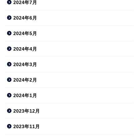
2024年7月
2024年6月
2024年5月
2024年4月
2024年3月
2024年2月
2024年1月
2023年12月
2023年11月