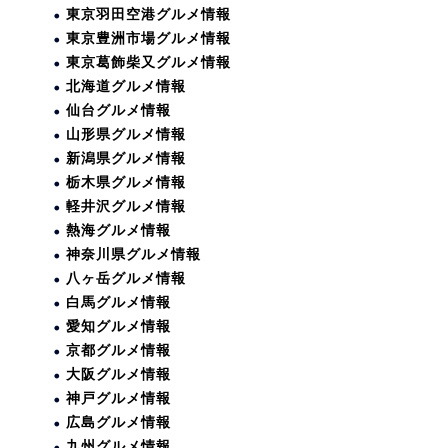
東京羽田空港グルメ情報
東京豊洲市場グルメ情報
東京葛飾柴又グルメ情報
北海道グルメ情報
仙台グルメ情報
山形県グルメ情報
新潟県グルメ情報
栃木県グルメ情報
軽井沢グルメ情報
熱海グルメ情報
神奈川県グルメ情報
八ヶ岳グルメ情報
白馬グルメ情報
愛知グルメ情報
京都グルメ情報
大阪グルメ情報
神戸グルメ情報
広島グルメ情報
九州グルメ情報