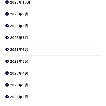
2023年10月
2023年9月
2023年8月
2023年7月
2023年6月
2023年5月
2023年4月
2023年3月
2023年2月