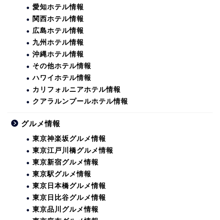
愛知ホテル情報
関西ホテル情報
広島ホテル情報
九州ホテル情報
沖縄ホテル情報
その他ホテル情報
ハワイホテル情報
カリフォルニアホテル情報
クアラルンプールホテル情報
グルメ情報
東京神楽坂グルメ情報
東京江戸川橋グルメ情報
東京新宿グルメ情報
東京駅グルメ情報
東京日本橋グルメ情報
東京日比谷グルメ情報
東京品川グルメ情報