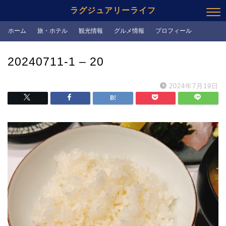
ラグジュアリーライフ
ホーム
旅・ホテル
観光情報
グルメ情報
プロフィール
20240711-1 – 20
2024年7月19日