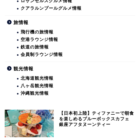
ロサンゼルスグルメ情報
クアラルンプールグルメ情報
旅情報
飛行機の旅情報
空港ラウンジ情報
鉄道の旅情報
会員制ラウンジ情報
観光情報
北海道観光情報
八ヶ岳観光情報
沖縄観光情報
【日本初上陸】ティファニーで朝食
を楽しめるブルーボックスカフェ
銀座アフタヌーンティー