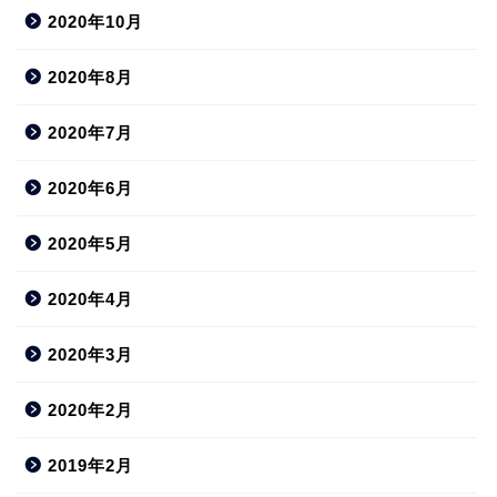
2020年10月
2020年8月
2020年7月
2020年6月
2020年5月
2020年4月
2020年3月
2020年2月
2019年2月