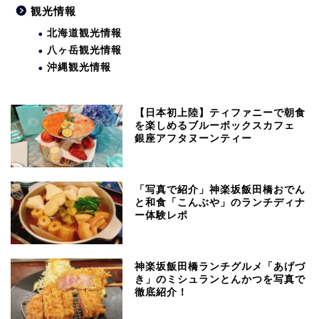
観光情報
北海道観光情報
八ヶ岳観光情報
沖縄観光情報
【日本初上陸】ティファニーで朝食
を楽しめるブルーボックスカフェ
銀座アフタヌーンティー
「写真で紹介」神楽坂飯田橋おでん
と和食「こんぶや」のランチディナ
ー体験レポ
神楽坂飯田橋ランチグルメ「あげづ
き」のミシュランとんかつを写真で
徹底紹介！