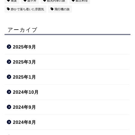
蕎麦
親子丼
観光列車の旅
郷土料理
静かで落ち着いた雰囲気
飛行機の旅
アーカイブ
2025年9月
2025年3月
2025年1月
2024年10月
2024年9月
2024年8月