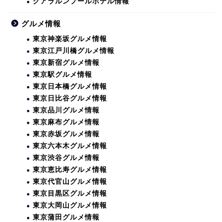
クアラルンプールホテル情報
グルメ情報
東京神楽坂グルメ情報
東京江戸川橋グルメ情報
東京新宿グルメ情報
東京駅グルメ情報
東京日本橋グルメ情報
東京日比谷グルメ情報
東京品川グルメ情報
東京麻布グルメ情報
東京赤坂グルメ情報
東京六本木グルメ情報
東京渋谷グルメ情報
東京恵比寿グルメ情報
東京代官山グルメ情報
東京目黒区グルメ情報
東京大岡山グルメ情報
東京蒲田グルメ情報