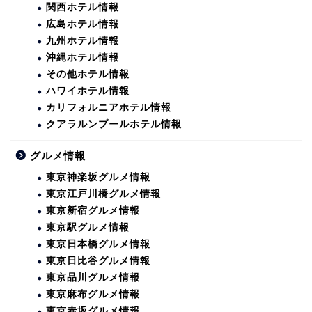
関西ホテル情報
広島ホテル情報
九州ホテル情報
沖縄ホテル情報
その他ホテル情報
ハワイホテル情報
カリフォルニアホテル情報
クアラルンプールホテル情報
グルメ情報
東京神楽坂グルメ情報
東京江戸川橋グルメ情報
東京新宿グルメ情報
東京駅グルメ情報
東京日本橋グルメ情報
東京日比谷グルメ情報
東京品川グルメ情報
東京麻布グルメ情報
東京赤坂グルメ情報