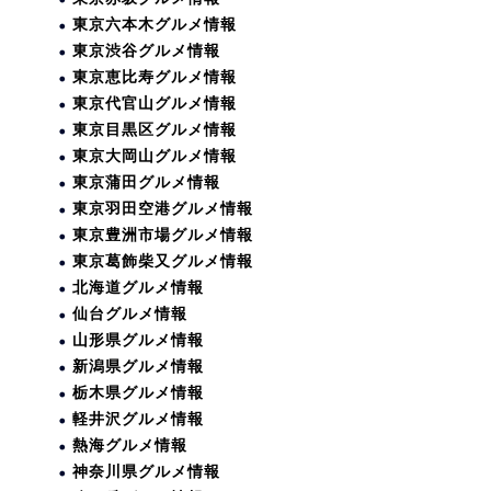
東京六本木グルメ情報
東京渋谷グルメ情報
東京恵比寿グルメ情報
東京代官山グルメ情報
東京目黒区グルメ情報
東京大岡山グルメ情報
東京蒲田グルメ情報
東京羽田空港グルメ情報
東京豊洲市場グルメ情報
東京葛飾柴又グルメ情報
北海道グルメ情報
仙台グルメ情報
山形県グルメ情報
新潟県グルメ情報
栃木県グルメ情報
軽井沢グルメ情報
熱海グルメ情報
神奈川県グルメ情報