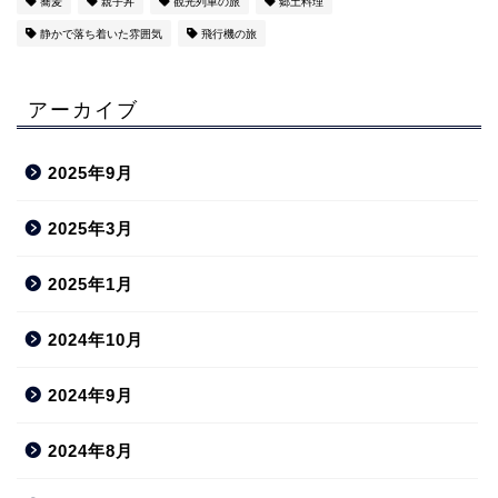
蕎麦
親子丼
観光列車の旅
郷土料理
静かで落ち着いた雰囲気
飛行機の旅
アーカイブ
2025年9月
2025年3月
2025年1月
2024年10月
2024年9月
2024年8月