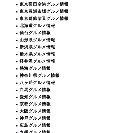
東京羽田空港グルメ情報
東京豊洲市場グルメ情報
東京葛飾柴又グルメ情報
北海道グルメ情報
仙台グルメ情報
山形県グルメ情報
新潟県グルメ情報
栃木県グルメ情報
軽井沢グルメ情報
熱海グルメ情報
神奈川県グルメ情報
八ヶ岳グルメ情報
白馬グルメ情報
愛知グルメ情報
京都グルメ情報
大阪グルメ情報
神戸グルメ情報
広島グルメ情報
九州グルメ情報