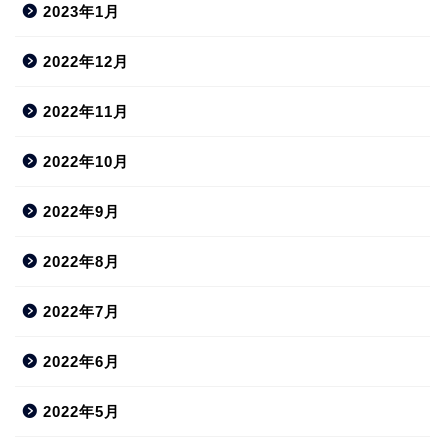
2023年1月
2022年12月
2022年11月
2022年10月
2022年9月
2022年8月
2022年7月
2022年6月
2022年5月