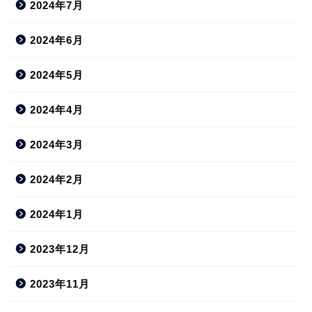
2024年7月
2024年6月
2024年5月
2024年4月
2024年3月
2024年2月
2024年1月
2023年12月
2023年11月