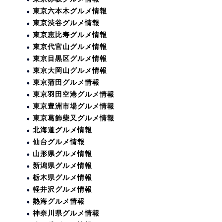
東京六本木グルメ情報
東京渋谷グルメ情報
東京恵比寿グルメ情報
東京代官山グルメ情報
東京目黒区グルメ情報
東京大岡山グルメ情報
東京蒲田グルメ情報
東京羽田空港グルメ情報
東京豊洲市場グルメ情報
東京葛飾柴又グルメ情報
北海道グルメ情報
仙台グルメ情報
山形県グルメ情報
新潟県グルメ情報
栃木県グルメ情報
軽井沢グルメ情報
熱海グルメ情報
神奈川県グルメ情報