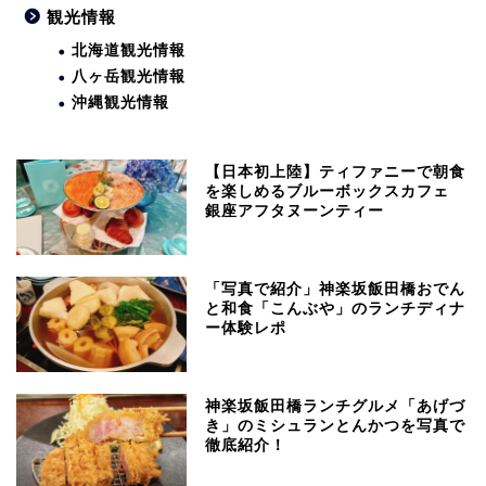
観光情報
北海道観光情報
八ヶ岳観光情報
沖縄観光情報
【日本初上陸】ティファニーで朝食
を楽しめるブルーボックスカフェ
銀座アフタヌーンティー
「写真で紹介」神楽坂飯田橋おでん
と和食「こんぶや」のランチディナ
ー体験レポ
神楽坂飯田橋ランチグルメ「あげづ
き」のミシュランとんかつを写真で
徹底紹介！