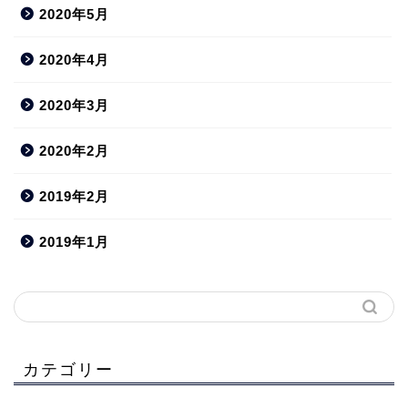
2020年5月
2020年4月
2020年3月
2020年2月
2019年2月
2019年1月
カテゴリー