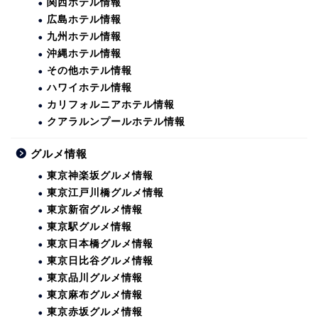
関西ホテル情報
広島ホテル情報
九州ホテル情報
沖縄ホテル情報
その他ホテル情報
ハワイホテル情報
カリフォルニアホテル情報
クアラルンプールホテル情報
グルメ情報
東京神楽坂グルメ情報
東京江戸川橋グルメ情報
東京新宿グルメ情報
東京駅グルメ情報
東京日本橋グルメ情報
東京日比谷グルメ情報
東京品川グルメ情報
東京麻布グルメ情報
東京赤坂グルメ情報