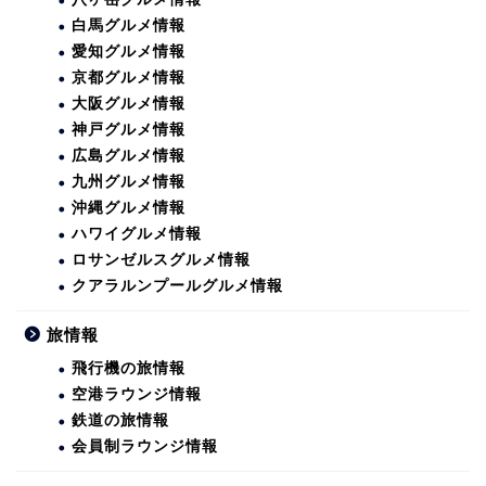
白馬グルメ情報
愛知グルメ情報
京都グルメ情報
大阪グルメ情報
神戸グルメ情報
広島グルメ情報
九州グルメ情報
沖縄グルメ情報
ハワイグルメ情報
ロサンゼルスグルメ情報
クアラルンプールグルメ情報
旅情報
飛行機の旅情報
空港ラウンジ情報
鉄道の旅情報
会員制ラウンジ情報