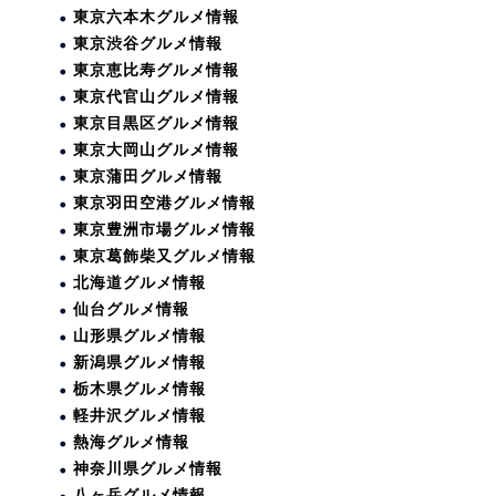
東京六本木グルメ情報
東京渋谷グルメ情報
東京恵比寿グルメ情報
東京代官山グルメ情報
東京目黒区グルメ情報
東京大岡山グルメ情報
東京蒲田グルメ情報
東京羽田空港グルメ情報
東京豊洲市場グルメ情報
東京葛飾柴又グルメ情報
北海道グルメ情報
仙台グルメ情報
山形県グルメ情報
新潟県グルメ情報
栃木県グルメ情報
軽井沢グルメ情報
熱海グルメ情報
神奈川県グルメ情報
八ヶ岳グルメ情報