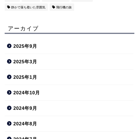
静かで落ち着いた雰囲気
飛行機の旅
アーカイブ
2025年9月
2025年3月
2025年1月
2024年10月
2024年9月
2024年8月