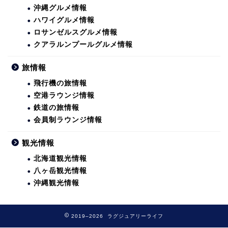
沖縄グルメ情報
ハワイグルメ情報
ロサンゼルスグルメ情報
クアラルンプールグルメ情報
旅情報
飛行機の旅情報
空港ラウンジ情報
鉄道の旅情報
会員制ラウンジ情報
観光情報
北海道観光情報
八ヶ岳観光情報
沖縄観光情報
2019–2026 ラグジュアリーライフ