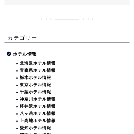
カテゴリー
ホテル情報
北海道ホテル情報
青森県ホテル情報
栃木ホテル情報
東京ホテル情報
千葉ホテル情報
神奈川ホテル情報
軽井沢ホテル情報
八ヶ岳ホテル情報
上高地ホテル情報
愛知ホテル情報