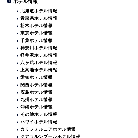
ホテル情報
北海道ホテル情報
青森県ホテル情報
栃木ホテル情報
東京ホテル情報
千葉ホテル情報
神奈川ホテル情報
軽井沢ホテル情報
八ヶ岳ホテル情報
上高地ホテル情報
愛知ホテル情報
関西ホテル情報
広島ホテル情報
九州ホテル情報
沖縄ホテル情報
その他ホテル情報
ハワイホテル情報
カリフォルニアホテル情報
クアラルンプールホテル情報