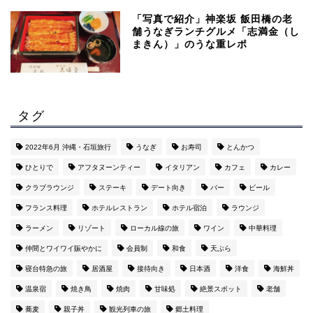
「写真で紹介」神楽坂 飯田橋の老
舗うなぎランチグルメ「志満金（し
まきん）」のうな重レポ
タグ
2022年6月 沖縄・石垣旅行
うなぎ
お寿司
とんかつ
ひとりで
アフタヌーンティー
イタリアン
カフェ
カレー
クラブラウンジ
ステーキ
デート向き
バー
ビール
フランス料理
ホテルレストラン
ホテル宿泊
ラウンジ
ラーメン
リゾート
ローカル線の旅
ワイン
中華料理
仲間とワイワイ賑やかに
会員制
和食
天ぷら
寝台特急の旅
居酒屋
接待向き
日本酒
洋食
海鮮丼
温泉宿
焼き鳥
焼肉
甘味処
絶景スポット
老舗
蕎麦
親子丼
観光列車の旅
郷土料理