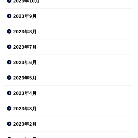
2023年10月
2023年9月
2023年8月
2023年7月
2023年6月
2023年5月
2023年4月
2023年3月
2023年2月