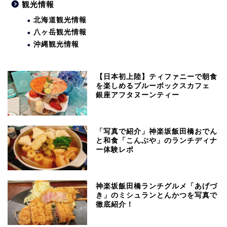
観光情報
北海道観光情報
八ヶ岳観光情報
沖縄観光情報
【日本初上陸】ティファニーで朝食
を楽しめるブルーボックスカフェ
銀座アフタヌーンティー
「写真で紹介」神楽坂飯田橋おでん
と和食「こんぶや」のランチディナ
ー体験レポ
神楽坂飯田橋ランチグルメ「あげづ
き」のミシュランとんかつを写真で
徹底紹介！