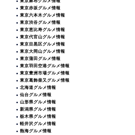
東京麻布グルメ情報
東京赤坂グルメ情報
東京六本木グルメ情報
東京渋谷グルメ情報
東京恵比寿グルメ情報
東京代官山グルメ情報
東京目黒区グルメ情報
東京大岡山グルメ情報
東京蒲田グルメ情報
東京羽田空港グルメ情報
東京豊洲市場グルメ情報
東京葛飾柴又グルメ情報
北海道グルメ情報
仙台グルメ情報
山形県グルメ情報
新潟県グルメ情報
栃木県グルメ情報
軽井沢グルメ情報
熱海グルメ情報