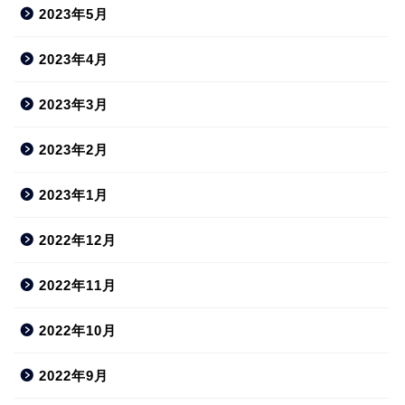
2023年5月
2023年4月
2023年3月
2023年2月
2023年1月
2022年12月
2022年11月
2022年10月
2022年9月