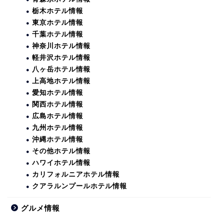
栃木ホテル情報
東京ホテル情報
千葉ホテル情報
神奈川ホテル情報
軽井沢ホテル情報
八ヶ岳ホテル情報
上高地ホテル情報
愛知ホテル情報
関西ホテル情報
広島ホテル情報
九州ホテル情報
沖縄ホテル情報
その他ホテル情報
ハワイホテル情報
カリフォルニアホテル情報
クアラルンプールホテル情報
グルメ情報