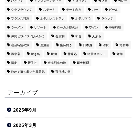
ひとりで
アフタヌーンティー
イタリアン
カフェ
カレー
クラブラウンジ
ステーキ
デート向き
バー
ビール
フランス料理
ホテルレストラン
ホテル宿泊
ラウンジ
ラーメン
リゾート
ローカル線の旅
ワイン
中華料理
仲間とワイワイ賑やかに
会員制
和食
天ぷら
寝台特急の旅
居酒屋
接待向き
日本酒
洋食
海鮮丼
温泉宿
焼き鳥
焼肉
甘味処
絶景スポット
老舗
蕎麦
親子丼
観光列車の旅
郷土料理
静かで落ち着いた雰囲気
飛行機の旅
アーカイブ
2025年9月
2025年3月