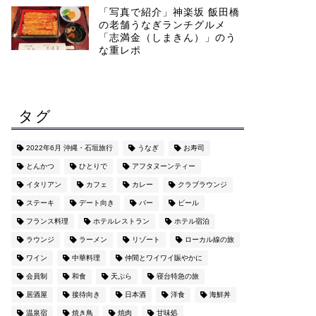
「写真で紹介」神楽坂 飯田橋
の老舗うなぎランチグルメ
「志満金（しまきん）」のう
な重レポ
タグ
2022年6月 沖縄・石垣旅行
うなぎ
お寿司
とんかつ
ひとりで
アフタヌーンティー
イタリアン
カフェ
カレー
クラブラウンジ
ステーキ
デート向き
バー
ビール
フランス料理
ホテルレストラン
ホテル宿泊
ラウンジ
ラーメン
リゾート
ローカル線の旅
ワイン
中華料理
仲間とワイワイ賑やかに
会員制
和食
天ぷら
寝台特急の旅
居酒屋
接待向き
日本酒
洋食
海鮮丼
温泉宿
焼き鳥
焼肉
甘味処