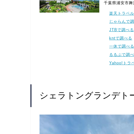
千葉県浦安市舞浜
楽天トラベ
じゃらんで
JTBで調べる
kntで調べる
一休で調べ
るるぶで調
Yahoo!ト
シェラトングランデト