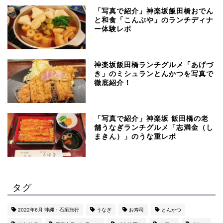
「写真で紹介」神楽坂飯田橋おでん
と和食「こんぶや」のランチディナ
ー体験レポ
神楽坂飯田橋ランチグルメ「あげづ
き」のミシュランとんかつを写真で
徹底紹介！
「写真で紹介」神楽坂 飯田橋の老
舗うなぎランチグルメ「志満金（し
まきん）」のうな重レポ
タグ
2022年6月 沖縄・石垣旅行
うなぎ
お寿司
とんかつ