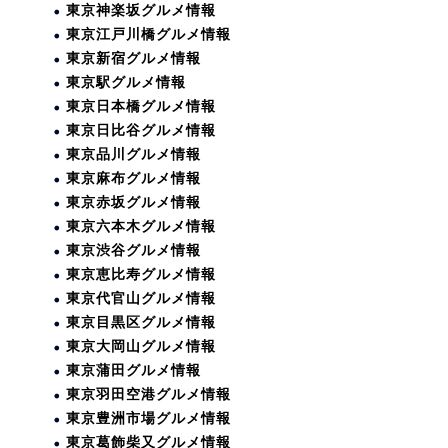
東京神楽坂グルメ情報
東京江戸川橋グルメ情報
東京新宿グルメ情報
東京駅グルメ情報
東京日本橋グルメ情報
東京日比谷グルメ情報
東京品川グルメ情報
東京麻布グルメ情報
東京赤坂グルメ情報
東京六本木グルメ情報
東京渋谷グルメ情報
東京恵比寿グルメ情報
東京代官山グルメ情報
東京目黒区グルメ情報
東京大岡山グルメ情報
東京蒲田グルメ情報
東京羽田空港グルメ情報
東京豊洲市場グルメ情報
東京葛飾柴又グルメ情報