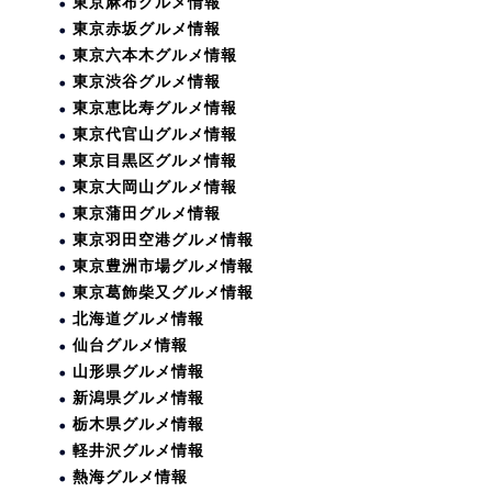
東京麻布グルメ情報
東京赤坂グルメ情報
東京六本木グルメ情報
東京渋谷グルメ情報
東京恵比寿グルメ情報
東京代官山グルメ情報
東京目黒区グルメ情報
東京大岡山グルメ情報
東京蒲田グルメ情報
東京羽田空港グルメ情報
東京豊洲市場グルメ情報
東京葛飾柴又グルメ情報
北海道グルメ情報
仙台グルメ情報
山形県グルメ情報
新潟県グルメ情報
栃木県グルメ情報
軽井沢グルメ情報
熱海グルメ情報