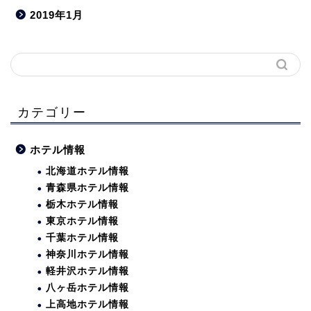
2019年1月
カテゴリー
ホテル情報
北海道ホテル情報
青森県ホテル情報
栃木ホテル情報
東京ホテル情報
千葉ホテル情報
神奈川ホテル情報
軽井沢ホテル情報
八ヶ岳ホテル情報
上高地ホテル情報