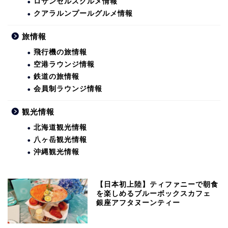
ロサンゼルスグルメ情報
クアラルンプールグルメ情報
旅情報
飛行機の旅情報
空港ラウンジ情報
鉄道の旅情報
会員制ラウンジ情報
観光情報
北海道観光情報
八ヶ岳観光情報
沖縄観光情報
【日本初上陸】ティファニーで朝食
を楽しめるブルーボックスカフェ
銀座アフタヌーンティー