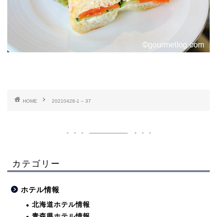
HOME
20210428-1 – 37
カテゴリー
ホテル情報
北海道ホテル情報
青森県ホテル情報