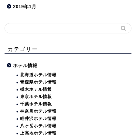
2019年1月
カテゴリー
ホテル情報
北海道ホテル情報
青森県ホテル情報
栃木ホテル情報
東京ホテル情報
千葉ホテル情報
神奈川ホテル情報
軽井沢ホテル情報
八ヶ岳ホテル情報
上高地ホテル情報