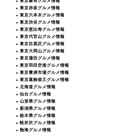
東京麻布グルメ情報
東京赤坂グルメ情報
東京六本木グルメ情報
東京渋谷グルメ情報
東京恵比寿グルメ情報
東京代官山グルメ情報
東京目黒区グルメ情報
東京大岡山グルメ情報
東京蒲田グルメ情報
東京羽田空港グルメ情報
東京豊洲市場グルメ情報
東京葛飾柴又グルメ情報
北海道グルメ情報
仙台グルメ情報
山形県グルメ情報
新潟県グルメ情報
栃木県グルメ情報
軽井沢グルメ情報
熱海グルメ情報