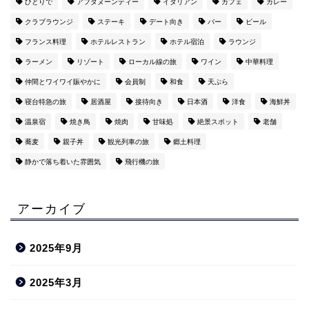
ひとりで
アフタヌーンティー
イタリアン
カフェ
カレー
クラブラウンジ
ステーキ
デート向き
バー
ビール
フランス料理
ホテルレストラン
ホテル宿泊
ラウンジ
ラーメン
リゾート
ローカル線の旅
ワイン
中華料理
仲間とワイワイ賑やかに
会員制
和食
天ぷら
寝台特急の旅
居酒屋
接待向き
日本酒
洋食
海鮮丼
温泉宿
焼き鳥
焼肉
甘味処
絶景スポット
老舗
蕎麦
親子丼
観光列車の旅
郷土料理
静かで落ち着いた雰囲気
飛行機の旅
アーカイブ
2025年9月
2025年3月