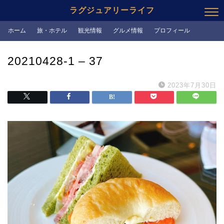
ラグジュアリーライフ
ホーム
旅・ホテル
観光情報
グルメ情報
プロフィール
20210428-1 – 37
2023年7月30日