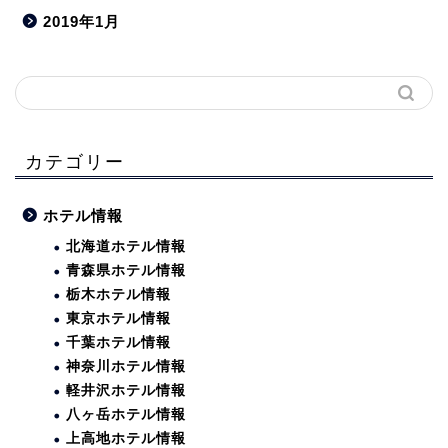
2019年1月
カテゴリー
ホテル情報
北海道ホテル情報
青森県ホテル情報
栃木ホテル情報
東京ホテル情報
千葉ホテル情報
神奈川ホテル情報
軽井沢ホテル情報
八ヶ岳ホテル情報
上高地ホテル情報