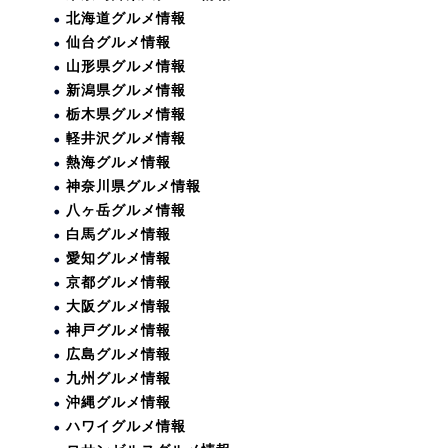
北海道グルメ情報
仙台グルメ情報
山形県グルメ情報
新潟県グルメ情報
栃木県グルメ情報
軽井沢グルメ情報
熱海グルメ情報
神奈川県グルメ情報
八ヶ岳グルメ情報
白馬グルメ情報
愛知グルメ情報
京都グルメ情報
大阪グルメ情報
神戸グルメ情報
広島グルメ情報
九州グルメ情報
沖縄グルメ情報
ハワイグルメ情報