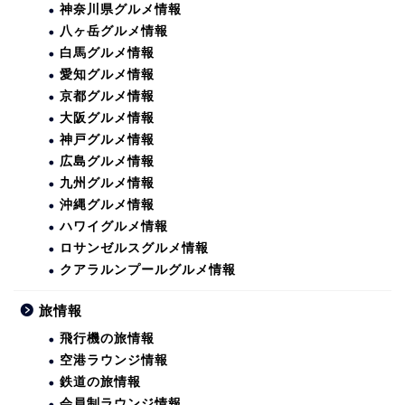
神奈川県グルメ情報
八ヶ岳グルメ情報
白馬グルメ情報
愛知グルメ情報
京都グルメ情報
大阪グルメ情報
神戸グルメ情報
広島グルメ情報
九州グルメ情報
沖縄グルメ情報
ハワイグルメ情報
ロサンゼルスグルメ情報
クアラルンプールグルメ情報
旅情報
飛行機の旅情報
空港ラウンジ情報
鉄道の旅情報
会員制ラウンジ情報