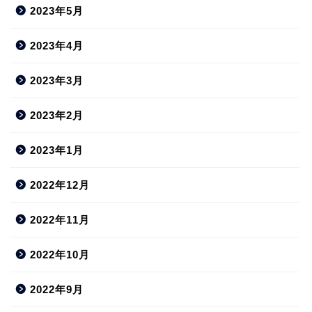
2023年5月
2023年4月
2023年3月
2023年2月
2023年1月
2022年12月
2022年11月
2022年10月
2022年9月