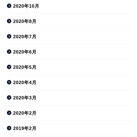
2020年10月
2020年8月
2020年7月
2020年6月
2020年5月
2020年4月
2020年3月
2020年2月
2019年2月