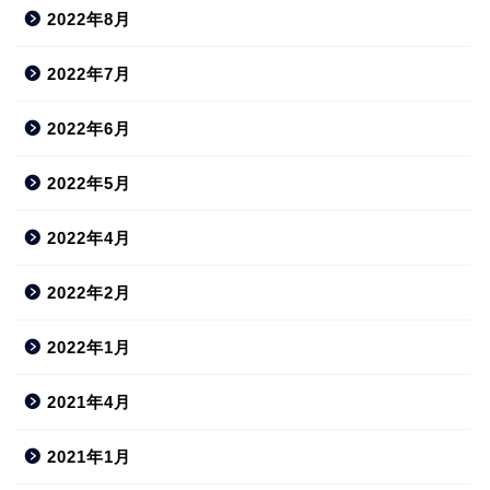
2022年8月
2022年7月
2022年6月
2022年5月
2022年4月
2022年2月
2022年1月
2021年4月
2021年1月