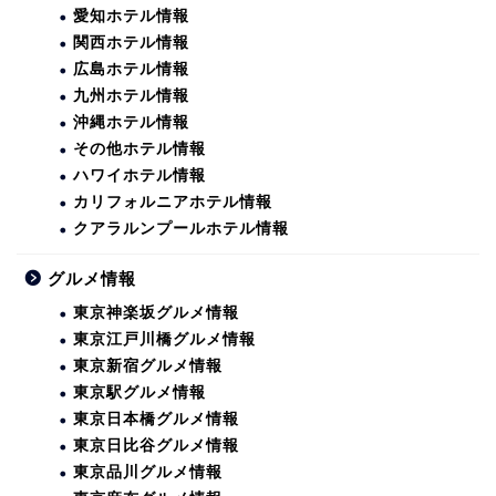
愛知ホテル情報
関西ホテル情報
広島ホテル情報
九州ホテル情報
沖縄ホテル情報
その他ホテル情報
ハワイホテル情報
カリフォルニアホテル情報
クアラルンプールホテル情報
グルメ情報
東京神楽坂グルメ情報
東京江戸川橋グルメ情報
東京新宿グルメ情報
東京駅グルメ情報
東京日本橋グルメ情報
東京日比谷グルメ情報
東京品川グルメ情報