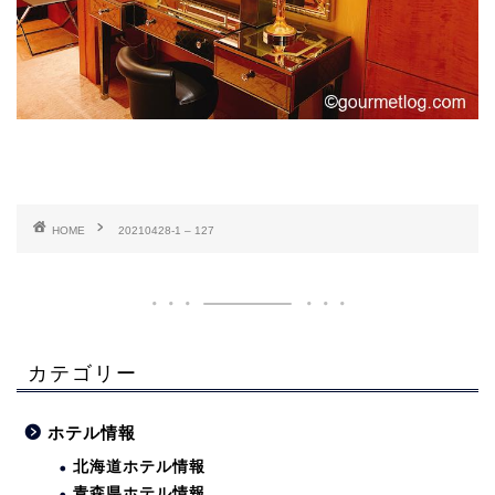
HOME
20210428-1 – 127
カテゴリー
ホテル情報
北海道ホテル情報
青森県ホテル情報