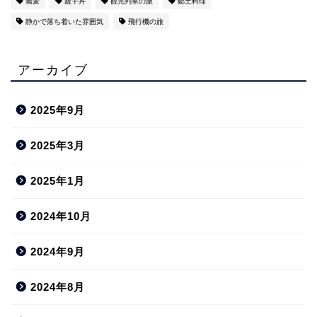
蕎麦
親子丼
観光列車の旅
郷土料理
静かで落ち着いた雰囲気
飛行機の旅
アーカイブ
2025年9月
2025年3月
2025年1月
2024年10月
2024年9月
2024年8月