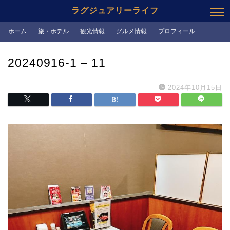
ラグジュアリーライフ
ホーム
旅・ホテル
観光情報
グルメ情報
プロフィール
20240916-1 – 11
2024年10月15日