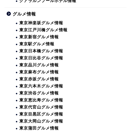
クアラルンプールホテル情報
グルメ情報
東京神楽坂グルメ情報
東京江戸川橋グルメ情報
東京新宿グルメ情報
東京駅グルメ情報
東京日本橋グルメ情報
東京日比谷グルメ情報
東京品川グルメ情報
東京麻布グルメ情報
東京赤坂グルメ情報
東京六本木グルメ情報
東京渋谷グルメ情報
東京恵比寿グルメ情報
東京代官山グルメ情報
東京目黒区グルメ情報
東京大岡山グルメ情報
東京蒲田グルメ情報