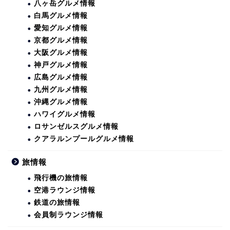
八ヶ岳グルメ情報
白馬グルメ情報
愛知グルメ情報
京都グルメ情報
大阪グルメ情報
神戸グルメ情報
広島グルメ情報
九州グルメ情報
沖縄グルメ情報
ハワイグルメ情報
ロサンゼルスグルメ情報
クアラルンプールグルメ情報
旅情報
飛行機の旅情報
空港ラウンジ情報
鉄道の旅情報
会員制ラウンジ情報