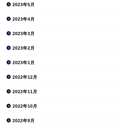
2023年5月
2023年4月
2023年3月
2023年2月
2023年1月
2022年12月
2022年11月
2022年10月
2022年9月