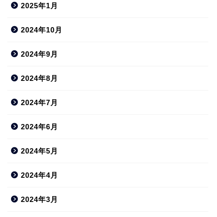
2025年1月
2024年10月
2024年9月
2024年8月
2024年7月
2024年6月
2024年5月
2024年4月
2024年3月