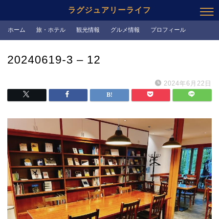
ラグジュアリーライフ
ホーム
旅・ホテル
観光情報
グルメ情報
プロフィール
20240619-3 – 12
2024年6月22日