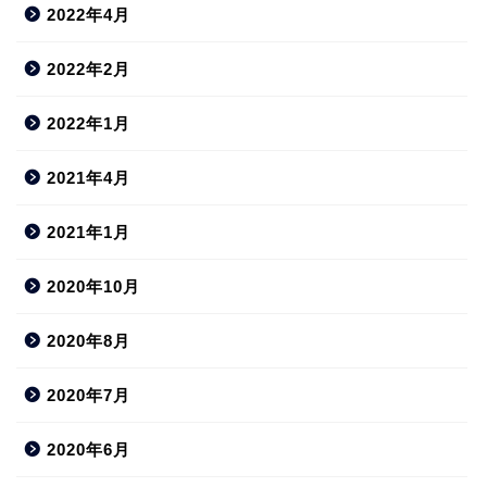
2022年4月
2022年2月
2022年1月
2021年4月
2021年1月
2020年10月
2020年8月
2020年7月
2020年6月