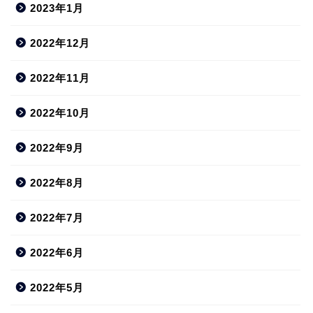
2023年1月
2022年12月
2022年11月
2022年10月
2022年9月
2022年8月
2022年7月
2022年6月
2022年5月