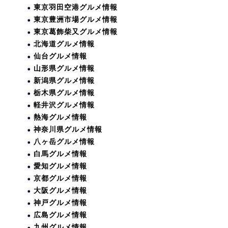
東京羽田空港グルメ情報
東京豊洲市場グルメ情報
東京葛飾柴又グルメ情報
北海道グルメ情報
仙台グルメ情報
山形県グルメ情報
新潟県グルメ情報
栃木県グルメ情報
軽井沢グルメ情報
熱海グルメ情報
神奈川県グルメ情報
八ヶ岳グルメ情報
白馬グルメ情報
愛知グルメ情報
京都グルメ情報
大阪グルメ情報
神戸グルメ情報
広島グルメ情報
九州グルメ情報