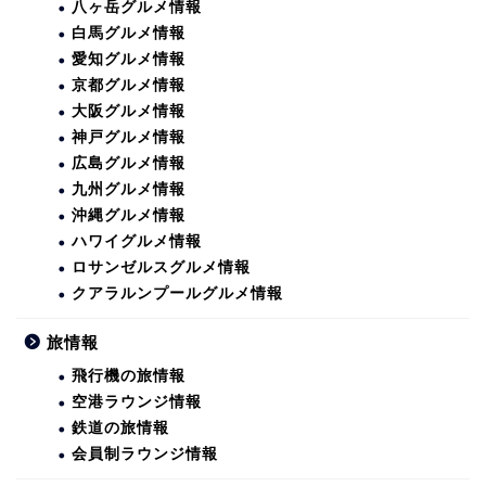
八ヶ岳グルメ情報
白馬グルメ情報
愛知グルメ情報
京都グルメ情報
大阪グルメ情報
神戸グルメ情報
広島グルメ情報
九州グルメ情報
沖縄グルメ情報
ハワイグルメ情報
ロサンゼルスグルメ情報
クアラルンプールグルメ情報
旅情報
飛行機の旅情報
空港ラウンジ情報
鉄道の旅情報
会員制ラウンジ情報