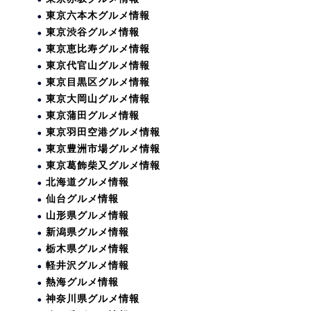
東京六本木グルメ情報
東京渋谷グルメ情報
東京恵比寿グルメ情報
東京代官山グルメ情報
東京目黒区グルメ情報
東京大岡山グルメ情報
東京蒲田グルメ情報
東京羽田空港グルメ情報
東京豊洲市場グルメ情報
東京葛飾柴又グルメ情報
北海道グルメ情報
仙台グルメ情報
山形県グルメ情報
新潟県グルメ情報
栃木県グルメ情報
軽井沢グルメ情報
熱海グルメ情報
神奈川県グルメ情報