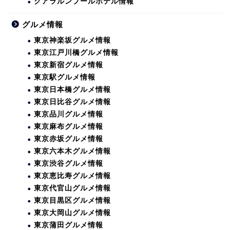
クアラルンプールホテル情報
グルメ情報
東京神楽坂グルメ情報
東京江戸川橋グルメ情報
東京新宿グルメ情報
東京駅グルメ情報
東京日本橋グルメ情報
東京日比谷グルメ情報
東京品川グルメ情報
東京麻布グルメ情報
東京赤坂グルメ情報
東京六本木グルメ情報
東京渋谷グルメ情報
東京恵比寿グルメ情報
東京代官山グルメ情報
東京目黒区グルメ情報
東京大岡山グルメ情報
東京蒲田グルメ情報