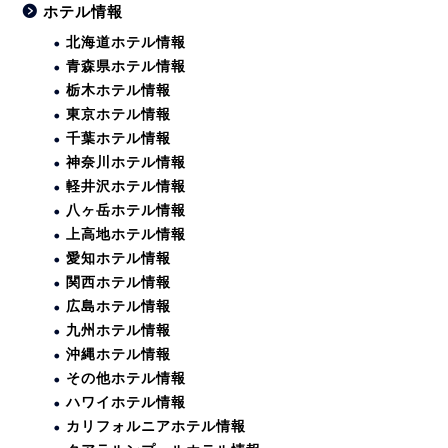
ホテル情報
北海道ホテル情報
青森県ホテル情報
栃木ホテル情報
東京ホテル情報
千葉ホテル情報
神奈川ホテル情報
軽井沢ホテル情報
八ヶ岳ホテル情報
上高地ホテル情報
愛知ホテル情報
関西ホテル情報
広島ホテル情報
九州ホテル情報
沖縄ホテル情報
その他ホテル情報
ハワイホテル情報
カリフォルニアホテル情報