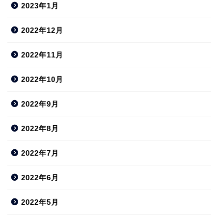
2023年1月
2022年12月
2022年11月
2022年10月
2022年9月
2022年8月
2022年7月
2022年6月
2022年5月