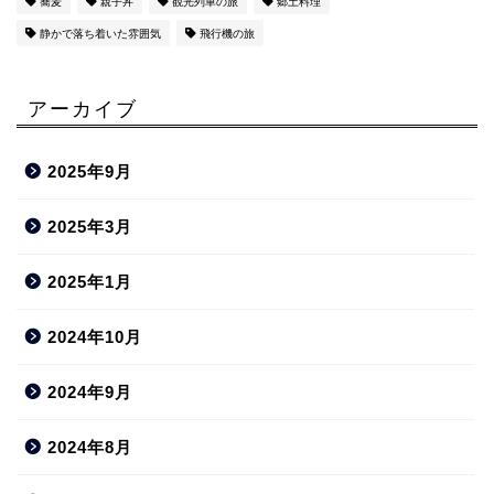
蕎麦
親子丼
観光列車の旅
郷土料理
静かで落ち着いた雰囲気
飛行機の旅
アーカイブ
2025年9月
2025年3月
2025年1月
2024年10月
2024年9月
2024年8月