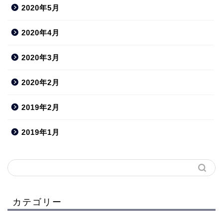
2020年5月
2020年4月
2020年3月
2020年2月
2019年2月
2019年1月
カテゴリー