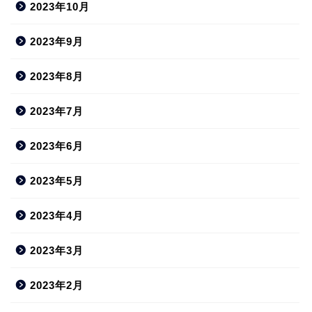
2023年10月
2023年9月
2023年8月
2023年7月
2023年6月
2023年5月
2023年4月
2023年3月
2023年2月