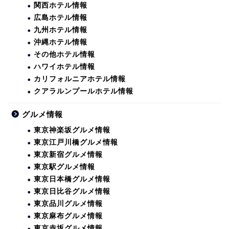
関西ホテル情報
広島ホテル情報
九州ホテル情報
沖縄ホテル情報
その他ホテル情報
ハワイホテル情報
カリフォルニアホテル情報
クアラルンプールホテル情報
グルメ情報
東京神楽坂グルメ情報
東京江戸川橋グルメ情報
東京新宿グルメ情報
東京駅グルメ情報
東京日本橋グルメ情報
東京日比谷グルメ情報
東京品川グルメ情報
東京麻布グルメ情報
東京赤坂グルメ情報