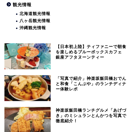
観光情報
北海道観光情報
八ヶ岳観光情報
沖縄観光情報
【日本初上陸】ティファニーで朝食
を楽しめるブルーボックスカフェ
銀座アフタヌーンティー
「写真で紹介」神楽坂飯田橋おでん
と和食「こんぶや」のランチディナ
ー体験レポ
神楽坂飯田橋ランチグルメ「あげづ
き」のミシュランとんかつを写真で
徹底紹介！