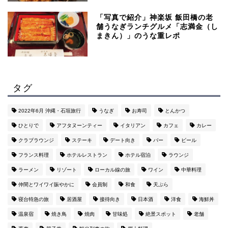
「写真で紹介」神楽坂 飯田橋の老
舗うなぎランチグルメ「志満金（し
まきん）」のうな重レポ
タグ
2022年6月 沖縄・石垣旅行
うなぎ
お寿司
とんかつ
ひとりで
アフタヌーンティー
イタリアン
カフェ
カレー
クラブラウンジ
ステーキ
デート向き
バー
ビール
フランス料理
ホテルレストラン
ホテル宿泊
ラウンジ
ラーメン
リゾート
ローカル線の旅
ワイン
中華料理
仲間とワイワイ賑やかに
会員制
和食
天ぷら
寝台特急の旅
居酒屋
接待向き
日本酒
洋食
海鮮丼
温泉宿
焼き鳥
焼肉
甘味処
絶景スポット
老舗