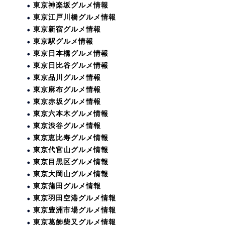
東京神楽坂グルメ情報
東京江戸川橋グルメ情報
東京新宿グルメ情報
東京駅グルメ情報
東京日本橋グルメ情報
東京日比谷グルメ情報
東京品川グルメ情報
東京麻布グルメ情報
東京赤坂グルメ情報
東京六本木グルメ情報
東京渋谷グルメ情報
東京恵比寿グルメ情報
東京代官山グルメ情報
東京目黒区グルメ情報
東京大岡山グルメ情報
東京蒲田グルメ情報
東京羽田空港グルメ情報
東京豊洲市場グルメ情報
東京葛飾柴又グルメ情報