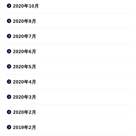
2020年10月
2020年8月
2020年7月
2020年6月
2020年5月
2020年4月
2020年3月
2020年2月
2019年2月