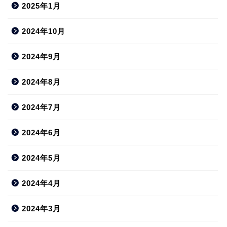
2025年1月
2024年10月
2024年9月
2024年8月
2024年7月
2024年6月
2024年5月
2024年4月
2024年3月