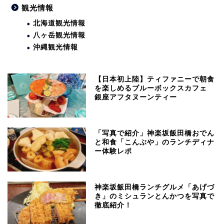
観光情報
北海道観光情報
八ヶ岳観光情報
沖縄観光情報
【日本初上陸】ティファニーで朝食
を楽しめるブルーボックスカフェ
銀座アフタヌーンティー
「写真で紹介」神楽坂飯田橋おでん
と和食「こんぶや」のランチディナ
ー体験レポ
神楽坂飯田橋ランチグルメ「あげづ
き」のミシュランとんかつを写真で
徹底紹介！