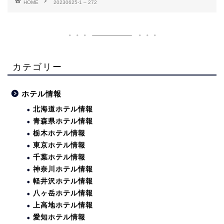
HOME
20230625-1 – 272
カテゴリー
ホテル情報
北海道ホテル情報
青森県ホテル情報
栃木ホテル情報
東京ホテル情報
千葉ホテル情報
神奈川ホテル情報
軽井沢ホテル情報
八ヶ岳ホテル情報
上高地ホテル情報
愛知ホテル情報