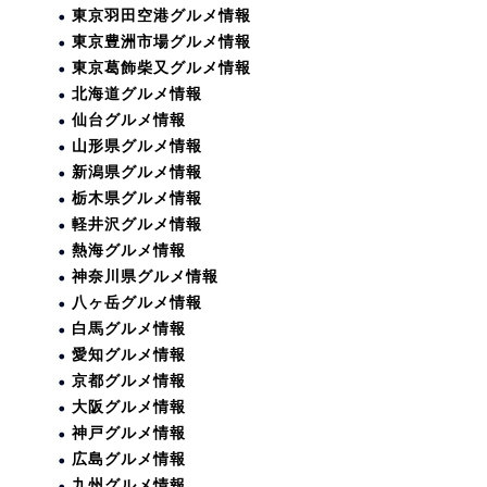
東京羽田空港グルメ情報
東京豊洲市場グルメ情報
東京葛飾柴又グルメ情報
北海道グルメ情報
仙台グルメ情報
山形県グルメ情報
新潟県グルメ情報
栃木県グルメ情報
軽井沢グルメ情報
熱海グルメ情報
神奈川県グルメ情報
八ヶ岳グルメ情報
白馬グルメ情報
愛知グルメ情報
京都グルメ情報
大阪グルメ情報
神戸グルメ情報
広島グルメ情報
九州グルメ情報