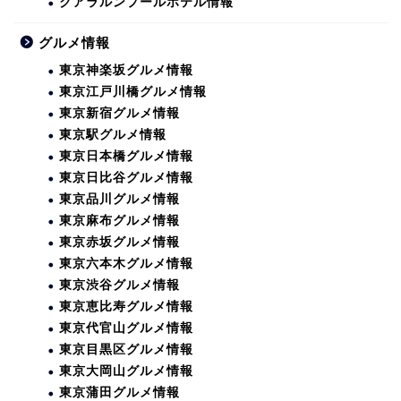
クアラルンプールホテル情報
グルメ情報
東京神楽坂グルメ情報
東京江戸川橋グルメ情報
東京新宿グルメ情報
東京駅グルメ情報
東京日本橋グルメ情報
東京日比谷グルメ情報
東京品川グルメ情報
東京麻布グルメ情報
東京赤坂グルメ情報
東京六本木グルメ情報
東京渋谷グルメ情報
東京恵比寿グルメ情報
東京代官山グルメ情報
東京目黒区グルメ情報
東京大岡山グルメ情報
東京蒲田グルメ情報