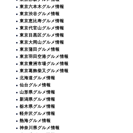
東京六本木グルメ情報
東京渋谷グルメ情報
東京恵比寿グルメ情報
東京代官山グルメ情報
東京目黒区グルメ情報
東京大岡山グルメ情報
東京蒲田グルメ情報
東京羽田空港グルメ情報
東京豊洲市場グルメ情報
東京葛飾柴又グルメ情報
北海道グルメ情報
仙台グルメ情報
山形県グルメ情報
新潟県グルメ情報
栃木県グルメ情報
軽井沢グルメ情報
熱海グルメ情報
神奈川県グルメ情報