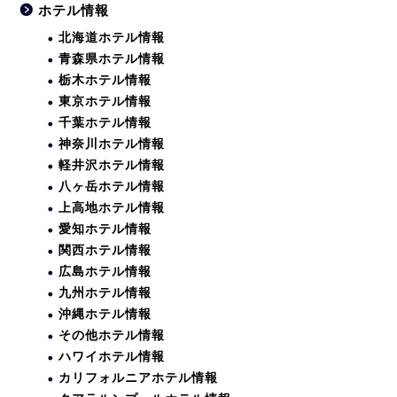
ホテル情報
北海道ホテル情報
青森県ホテル情報
栃木ホテル情報
東京ホテル情報
千葉ホテル情報
神奈川ホテル情報
軽井沢ホテル情報
八ヶ岳ホテル情報
上高地ホテル情報
愛知ホテル情報
関西ホテル情報
広島ホテル情報
九州ホテル情報
沖縄ホテル情報
その他ホテル情報
ハワイホテル情報
カリフォルニアホテル情報