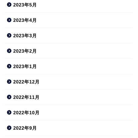
2023年5月
2023年4月
2023年3月
2023年2月
2023年1月
2022年12月
2022年11月
2022年10月
2022年9月