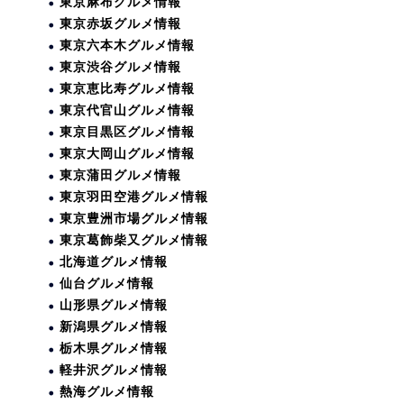
東京麻布グルメ情報
東京赤坂グルメ情報
東京六本木グルメ情報
東京渋谷グルメ情報
東京恵比寿グルメ情報
東京代官山グルメ情報
東京目黒区グルメ情報
東京大岡山グルメ情報
東京蒲田グルメ情報
東京羽田空港グルメ情報
東京豊洲市場グルメ情報
東京葛飾柴又グルメ情報
北海道グルメ情報
仙台グルメ情報
山形県グルメ情報
新潟県グルメ情報
栃木県グルメ情報
軽井沢グルメ情報
熱海グルメ情報