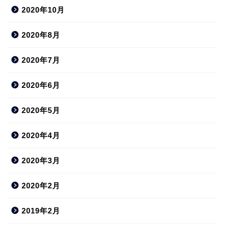
2020年10月
2020年8月
2020年7月
2020年6月
2020年5月
2020年4月
2020年3月
2020年2月
2019年2月