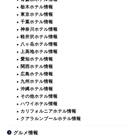
栃木ホテル情報
東京ホテル情報
千葉ホテル情報
神奈川ホテル情報
軽井沢ホテル情報
八ヶ岳ホテル情報
上高地ホテル情報
愛知ホテル情報
関西ホテル情報
広島ホテル情報
九州ホテル情報
沖縄ホテル情報
その他ホテル情報
ハワイホテル情報
カリフォルニアホテル情報
クアラルンプールホテル情報
グルメ情報