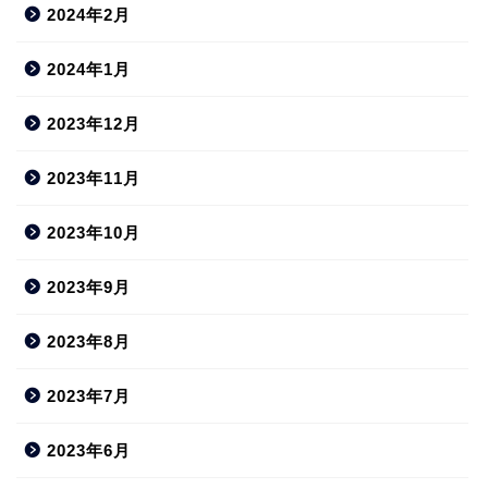
2024年2月
2024年1月
2023年12月
2023年11月
2023年10月
2023年9月
2023年8月
2023年7月
2023年6月