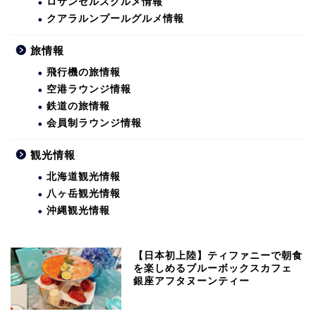
ロサンゼルスグルメ情報
クアラルンプールグルメ情報
旅情報
飛行機の旅情報
空港ラウンジ情報
鉄道の旅情報
会員制ラウンジ情報
観光情報
北海道観光情報
八ヶ岳観光情報
沖縄観光情報
【日本初上陸】ティファニーで朝食
を楽しめるブルーボックスカフェ
銀座アフタヌーンティー