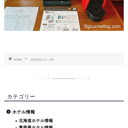
HOME
20230911-1 – 88
カテゴリー
ホテル情報
北海道ホテル情報
青森県ホテル情報