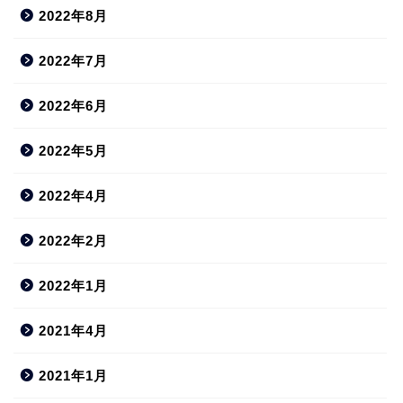
2022年8月
2022年7月
2022年6月
2022年5月
2022年4月
2022年2月
2022年1月
2021年4月
2021年1月