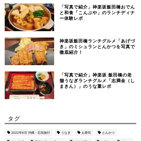
「写真で紹介」神楽坂飯田橋おでん
と和食「こんぶや」のランチディナ
ー体験レポ
神楽坂飯田橋ランチグルメ「あげづ
き」のミシュランとんかつを写真で
徹底紹介！
「写真で紹介」神楽坂 飯田橋の老
舗うなぎランチグルメ「志満金（し
まきん）」のうな重レポ
タグ
2022年6月 沖縄・石垣旅行
うなぎ
お寿司
とんかつ