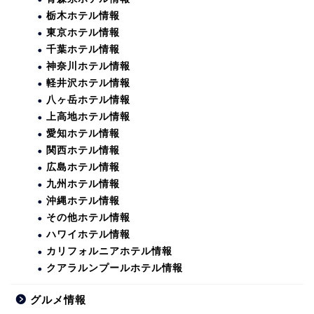
栃木ホテル情報
東京ホテル情報
千葉ホテル情報
神奈川ホテル情報
軽井沢ホテル情報
八ヶ岳ホテル情報
上高地ホテル情報
愛知ホテル情報
関西ホテル情報
広島ホテル情報
九州ホテル情報
沖縄ホテル情報
その他ホテル情報
ハワイホテル情報
カリフォルニアホテル情報
クアラルンプールホテル情報
グルメ情報