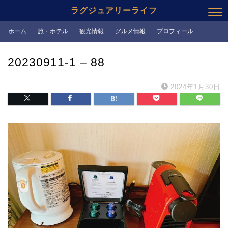
ラグジュアリーライフ
ホーム
旅・ホテル
観光情報
グルメ情報
プロフィール
20230911-1 – 88
2024年1月30日