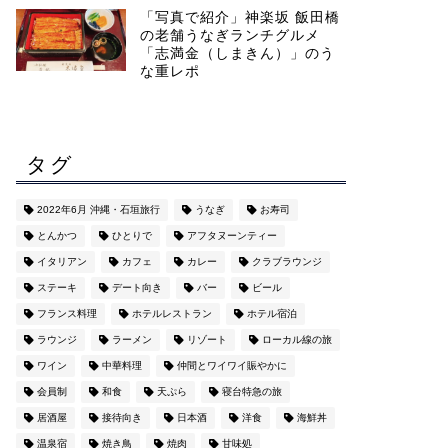
「写真で紹介」神楽坂 飯田橋
の老舗うなぎランチグルメ
「志満金（しまきん）」のう
な重レポ
タグ
2022年6月 沖縄・石垣旅行
うなぎ
お寿司
とんかつ
ひとりで
アフタヌーンティー
イタリアン
カフェ
カレー
クラブラウンジ
ステーキ
デート向き
バー
ビール
フランス料理
ホテルレストラン
ホテル宿泊
ラウンジ
ラーメン
リゾート
ローカル線の旅
ワイン
中華料理
仲間とワイワイ賑やかに
会員制
和食
天ぷら
寝台特急の旅
居酒屋
接待向き
日本酒
洋食
海鮮丼
温泉宿
焼き鳥
焼肉
甘味処