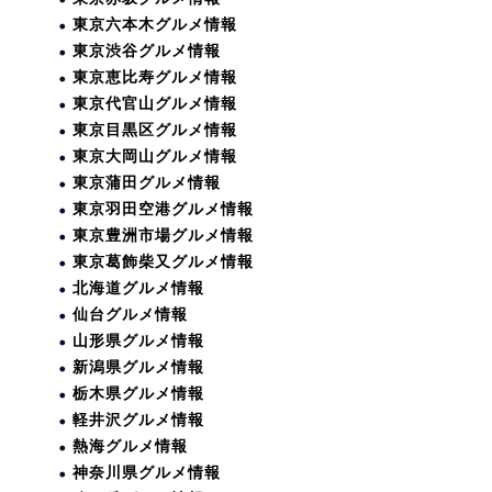
東京六本木グルメ情報
東京渋谷グルメ情報
東京恵比寿グルメ情報
東京代官山グルメ情報
東京目黒区グルメ情報
東京大岡山グルメ情報
東京蒲田グルメ情報
東京羽田空港グルメ情報
東京豊洲市場グルメ情報
東京葛飾柴又グルメ情報
北海道グルメ情報
仙台グルメ情報
山形県グルメ情報
新潟県グルメ情報
栃木県グルメ情報
軽井沢グルメ情報
熱海グルメ情報
神奈川県グルメ情報