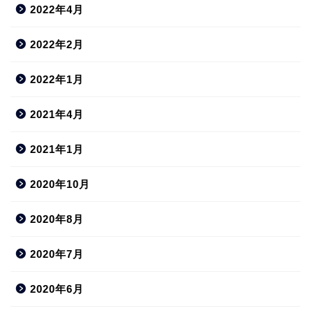
2022年4月
2022年2月
2022年1月
2021年4月
2021年1月
2020年10月
2020年8月
2020年7月
2020年6月