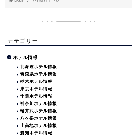
HOME
20230911-1 – 670
カテゴリー
ホテル情報
北海道ホテル情報
青森県ホテル情報
栃木ホテル情報
東京ホテル情報
千葉ホテル情報
神奈川ホテル情報
軽井沢ホテル情報
八ヶ岳ホテル情報
上高地ホテル情報
愛知ホテル情報