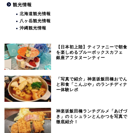
観光情報
北海道観光情報
八ヶ岳観光情報
沖縄観光情報
【日本初上陸】ティファニーで朝食
を楽しめるブルーボックスカフェ
銀座アフタヌーンティー
「写真で紹介」神楽坂飯田橋おでん
と和食「こんぶや」のランチディナ
ー体験レポ
神楽坂飯田橋ランチグルメ「あげづ
き」のミシュランとんかつを写真で
徹底紹介！