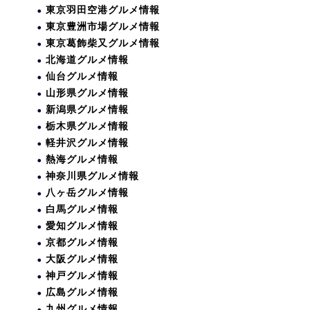
東京羽田空港グルメ情報
東京豊洲市場グルメ情報
東京葛飾柴又グルメ情報
北海道グルメ情報
仙台グルメ情報
山形県グルメ情報
新潟県グルメ情報
栃木県グルメ情報
軽井沢グルメ情報
熱海グルメ情報
神奈川県グルメ情報
八ヶ岳グルメ情報
白馬グルメ情報
愛知グルメ情報
京都グルメ情報
大阪グルメ情報
神戸グルメ情報
広島グルメ情報
九州グルメ情報