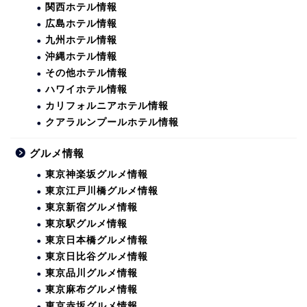
関西ホテル情報
広島ホテル情報
九州ホテル情報
沖縄ホテル情報
その他ホテル情報
ハワイホテル情報
カリフォルニアホテル情報
クアラルンプールホテル情報
グルメ情報
東京神楽坂グルメ情報
東京江戸川橋グルメ情報
東京新宿グルメ情報
東京駅グルメ情報
東京日本橋グルメ情報
東京日比谷グルメ情報
東京品川グルメ情報
東京麻布グルメ情報
東京赤坂グルメ情報