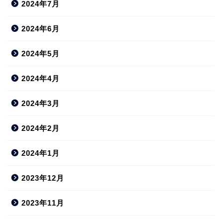
2024年7月
2024年6月
2024年5月
2024年4月
2024年3月
2024年2月
2024年1月
2023年12月
2023年11月