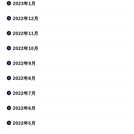
2023年1月
2022年12月
2022年11月
2022年10月
2022年9月
2022年8月
2022年7月
2022年6月
2022年5月