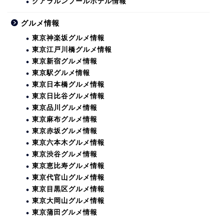
クアラルンプールホテル情報
グルメ情報
東京神楽坂グルメ情報
東京江戸川橋グルメ情報
東京新宿グルメ情報
東京駅グルメ情報
東京日本橋グルメ情報
東京日比谷グルメ情報
東京品川グルメ情報
東京麻布グルメ情報
東京赤坂グルメ情報
東京六本木グルメ情報
東京渋谷グルメ情報
東京恵比寿グルメ情報
東京代官山グルメ情報
東京目黒区グルメ情報
東京大岡山グルメ情報
東京蒲田グルメ情報