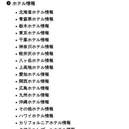
ホテル情報
北海道ホテル情報
青森県ホテル情報
栃木ホテル情報
東京ホテル情報
千葉ホテル情報
神奈川ホテル情報
軽井沢ホテル情報
八ヶ岳ホテル情報
上高地ホテル情報
愛知ホテル情報
関西ホテル情報
広島ホテル情報
九州ホテル情報
沖縄ホテル情報
その他ホテル情報
ハワイホテル情報
カリフォルニアホテル情報