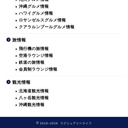
沖縄グルメ情報
ハワイグルメ情報
ロサンゼルスグルメ情報
クアラルンプールグルメ情報
旅情報
飛行機の旅情報
空港ラウンジ情報
鉄道の旅情報
会員制ラウンジ情報
観光情報
北海道観光情報
八ヶ岳観光情報
沖縄観光情報
2019–2026 ラグジュアリーライフ