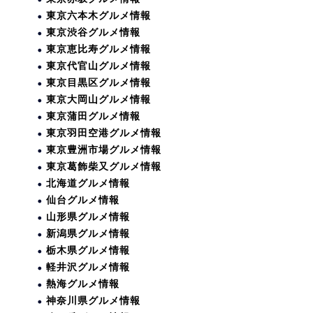
東京六本木グルメ情報
東京渋谷グルメ情報
東京恵比寿グルメ情報
東京代官山グルメ情報
東京目黒区グルメ情報
東京大岡山グルメ情報
東京蒲田グルメ情報
東京羽田空港グルメ情報
東京豊洲市場グルメ情報
東京葛飾柴又グルメ情報
北海道グルメ情報
仙台グルメ情報
山形県グルメ情報
新潟県グルメ情報
栃木県グルメ情報
軽井沢グルメ情報
熱海グルメ情報
神奈川県グルメ情報