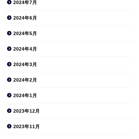
2024年7月
2024年6月
2024年5月
2024年4月
2024年3月
2024年2月
2024年1月
2023年12月
2023年11月