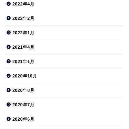
2022年4月
2022年2月
2022年1月
2021年4月
2021年1月
2020年10月
2020年8月
2020年7月
2020年6月