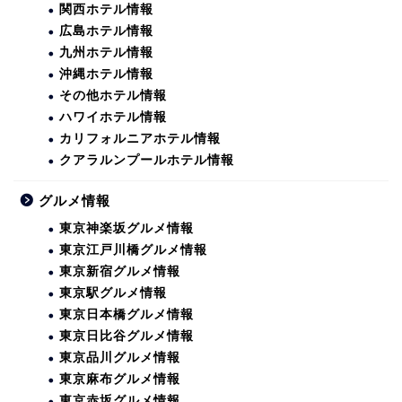
関西ホテル情報
広島ホテル情報
九州ホテル情報
沖縄ホテル情報
その他ホテル情報
ハワイホテル情報
カリフォルニアホテル情報
クアラルンプールホテル情報
グルメ情報
東京神楽坂グルメ情報
東京江戸川橋グルメ情報
東京新宿グルメ情報
東京駅グルメ情報
東京日本橋グルメ情報
東京日比谷グルメ情報
東京品川グルメ情報
東京麻布グルメ情報
東京赤坂グルメ情報