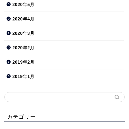
2020年5月
2020年4月
2020年3月
2020年2月
2019年2月
2019年1月
カテゴリー