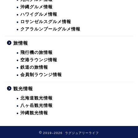
沖縄グルメ情報
ハワイグルメ情報
ロサンゼルスグルメ情報
クアラルンプールグルメ情報
旅情報
飛行機の旅情報
空港ラウンジ情報
鉄道の旅情報
会員制ラウンジ情報
観光情報
北海道観光情報
八ヶ岳観光情報
沖縄観光情報
2019–2026 ラグジュアリーライフ