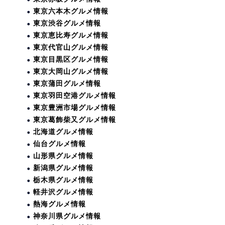
東京六本木グルメ情報
東京渋谷グルメ情報
東京恵比寿グルメ情報
東京代官山グルメ情報
東京目黒区グルメ情報
東京大岡山グルメ情報
東京蒲田グルメ情報
東京羽田空港グルメ情報
東京豊洲市場グルメ情報
東京葛飾柴又グルメ情報
北海道グルメ情報
仙台グルメ情報
山形県グルメ情報
新潟県グルメ情報
栃木県グルメ情報
軽井沢グルメ情報
熱海グルメ情報
神奈川県グルメ情報