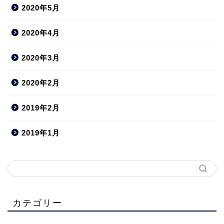
2020年5月
2020年4月
2020年3月
2020年2月
2019年2月
2019年1月
カテゴリー