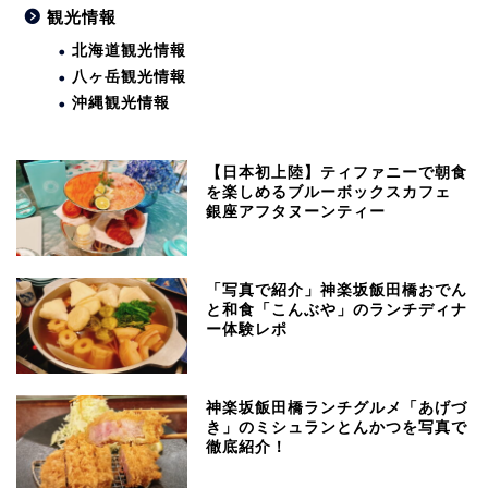
観光情報
北海道観光情報
八ヶ岳観光情報
沖縄観光情報
【日本初上陸】ティファニーで朝食
を楽しめるブルーボックスカフェ
銀座アフタヌーンティー
「写真で紹介」神楽坂飯田橋おでん
と和食「こんぶや」のランチディナ
ー体験レポ
神楽坂飯田橋ランチグルメ「あげづ
き」のミシュランとんかつを写真で
徹底紹介！