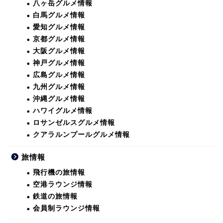
八ヶ岳グルメ情報
白馬グルメ情報
愛知グルメ情報
京都グルメ情報
大阪グルメ情報
神戸グルメ情報
広島グルメ情報
九州グルメ情報
沖縄グルメ情報
ハワイグルメ情報
ロサンゼルスグルメ情報
クアラルンプールグルメ情報
旅情報
飛行機の旅情報
空港ラウンジ情報
鉄道の旅情報
会員制ラウンジ情報