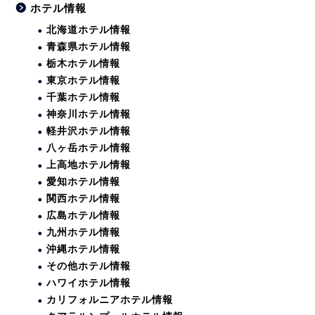
ホテル情報
北海道ホテル情報
青森県ホテル情報
栃木ホテル情報
東京ホテル情報
千葉ホテル情報
神奈川ホテル情報
軽井沢ホテル情報
八ヶ岳ホテル情報
上高地ホテル情報
愛知ホテル情報
関西ホテル情報
広島ホテル情報
九州ホテル情報
沖縄ホテル情報
その他ホテル情報
ハワイホテル情報
カリフォルニアホテル情報