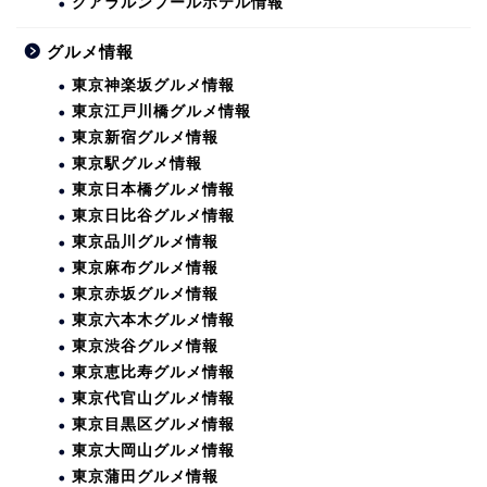
クアラルンプールホテル情報
グルメ情報
東京神楽坂グルメ情報
東京江戸川橋グルメ情報
東京新宿グルメ情報
東京駅グルメ情報
東京日本橋グルメ情報
東京日比谷グルメ情報
東京品川グルメ情報
東京麻布グルメ情報
東京赤坂グルメ情報
東京六本木グルメ情報
東京渋谷グルメ情報
東京恵比寿グルメ情報
東京代官山グルメ情報
東京目黒区グルメ情報
東京大岡山グルメ情報
東京蒲田グルメ情報