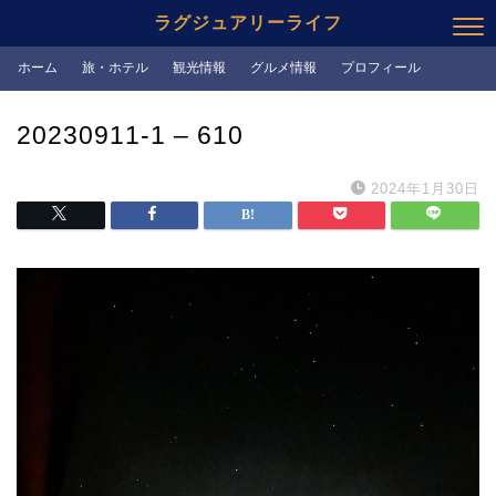
ラグジュアリーライフ
ホーム
旅・ホテル
観光情報
グルメ情報
プロフィール
20230911-1 – 610
2024年1月30日