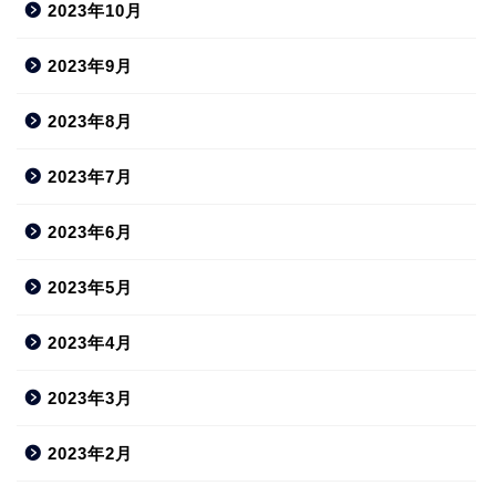
2023年10月
2023年9月
2023年8月
2023年7月
2023年6月
2023年5月
2023年4月
2023年3月
2023年2月