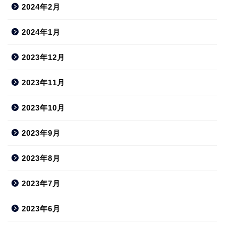
2024年2月
2024年1月
2023年12月
2023年11月
2023年10月
2023年9月
2023年8月
2023年7月
2023年6月