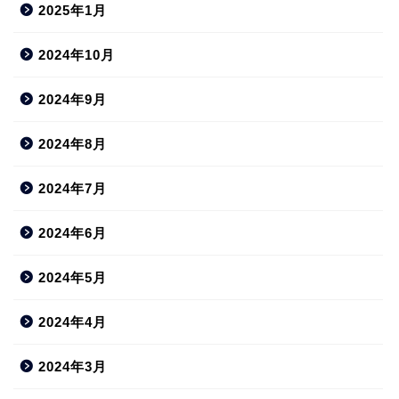
2025年1月
2024年10月
2024年9月
2024年8月
2024年7月
2024年6月
2024年5月
2024年4月
2024年3月