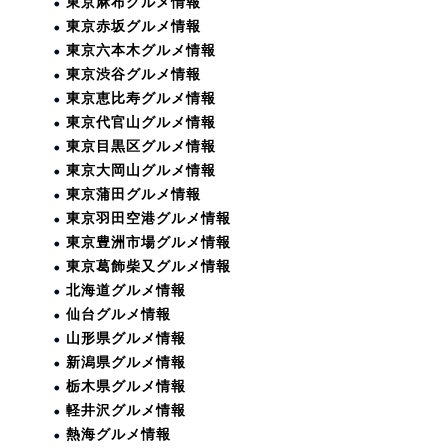
東京麻布グルメ情報
東京赤坂グルメ情報
東京六本木グルメ情報
東京渋谷グルメ情報
東京恵比寿グルメ情報
東京代官山グルメ情報
東京目黒区グルメ情報
東京大岡山グルメ情報
東京蒲田グルメ情報
東京羽田空港グルメ情報
東京豊洲市場グルメ情報
東京葛飾柴又グルメ情報
北海道グルメ情報
仙台グルメ情報
山形県グルメ情報
新潟県グルメ情報
栃木県グルメ情報
軽井沢グルメ情報
熱海グルメ情報