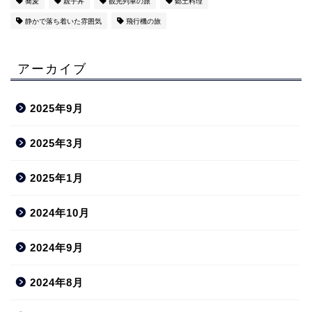
蕎麦
親子丼
観光列車の旅
郷土料理
静かで落ち着いた雰囲気
飛行機の旅
アーカイブ
2025年9月
2025年3月
2025年1月
2024年10月
2024年9月
2024年8月