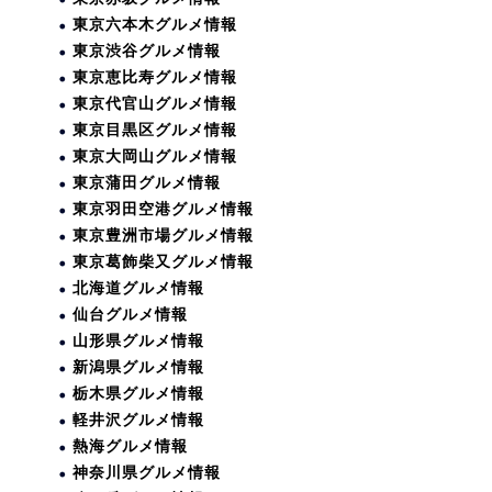
東京六本木グルメ情報
東京渋谷グルメ情報
東京恵比寿グルメ情報
東京代官山グルメ情報
東京目黒区グルメ情報
東京大岡山グルメ情報
東京蒲田グルメ情報
東京羽田空港グルメ情報
東京豊洲市場グルメ情報
東京葛飾柴又グルメ情報
北海道グルメ情報
仙台グルメ情報
山形県グルメ情報
新潟県グルメ情報
栃木県グルメ情報
軽井沢グルメ情報
熱海グルメ情報
神奈川県グルメ情報