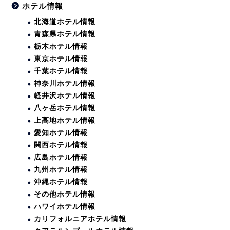
ホテル情報
北海道ホテル情報
青森県ホテル情報
栃木ホテル情報
東京ホテル情報
千葉ホテル情報
神奈川ホテル情報
軽井沢ホテル情報
八ヶ岳ホテル情報
上高地ホテル情報
愛知ホテル情報
関西ホテル情報
広島ホテル情報
九州ホテル情報
沖縄ホテル情報
その他ホテル情報
ハワイホテル情報
カリフォルニアホテル情報