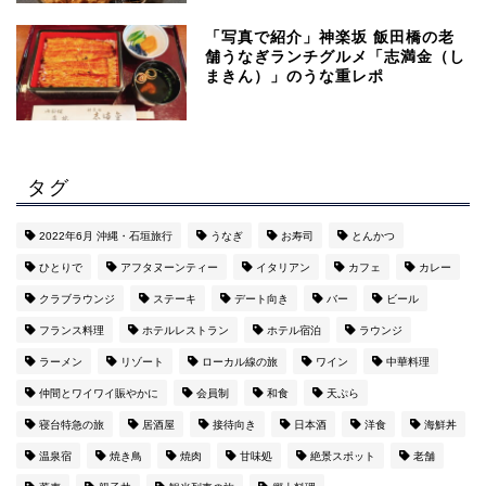
「写真で紹介」神楽坂 飯田橋の老
舗うなぎランチグルメ「志満金（し
まきん）」のうな重レポ
タグ
2022年6月 沖縄・石垣旅行
うなぎ
お寿司
とんかつ
ひとりで
アフタヌーンティー
イタリアン
カフェ
カレー
クラブラウンジ
ステーキ
デート向き
バー
ビール
フランス料理
ホテルレストラン
ホテル宿泊
ラウンジ
ラーメン
リゾート
ローカル線の旅
ワイン
中華料理
仲間とワイワイ賑やかに
会員制
和食
天ぷら
寝台特急の旅
居酒屋
接待向き
日本酒
洋食
海鮮丼
温泉宿
焼き鳥
焼肉
甘味処
絶景スポット
老舗