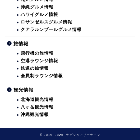
沖縄グルメ情報
ハワイグルメ情報
ロサンゼルスグルメ情報
クアラルンプールグルメ情報
旅情報
飛行機の旅情報
空港ラウンジ情報
鉄道の旅情報
会員制ラウンジ情報
観光情報
北海道観光情報
八ヶ岳観光情報
沖縄観光情報
2019–2026 ラグジュアリーライフ