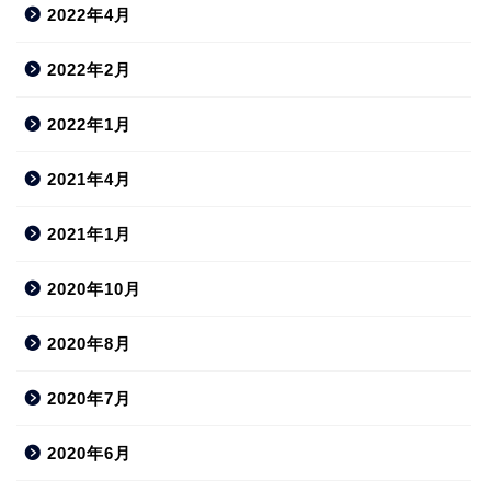
2022年4月
2022年2月
2022年1月
2021年4月
2021年1月
2020年10月
2020年8月
2020年7月
2020年6月