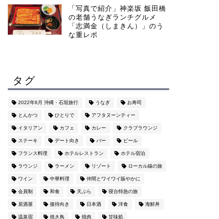
「写真で紹介」神楽坂 飯田橋
の老舗うなぎランチグルメ
「志満金（しまきん）」のう
な重レポ
タグ
2022年6月 沖縄・石垣旅行
うなぎ
お寿司
とんかつ
ひとりで
アフタヌーンティー
イタリアン
カフェ
カレー
クラブラウンジ
ステーキ
デート向き
バー
ビール
フランス料理
ホテルレストラン
ホテル宿泊
ラウンジ
ラーメン
リゾート
ローカル線の旅
ワイン
中華料理
仲間とワイワイ賑やかに
会員制
和食
天ぷら
寝台特急の旅
居酒屋
接待向き
日本酒
洋食
海鮮丼
温泉宿
焼き鳥
焼肉
甘味処