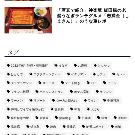
「写真で紹介」神楽坂 飯田橋の老
舗うなぎランチグルメ「志満金（し
まきん）」のうな重レポ
タグ
2022年6月 沖縄・石垣旅行
うなぎ
お寿司
とんかつ
ひとりで
アフタヌーンティー
イタリアン
カフェ
カレー
クラブラウンジ
ステーキ
デート向き
バー
ビール
フランス料理
ホテルレストラン
ホテル宿泊
ラウンジ
ラーメン
リゾート
ローカル線の旅
ワイン
中華料理
仲間とワイワイ賑やかに
会員制
和食
天ぷら
寝台特急の旅
居酒屋
接待向き
日本酒
洋食
海鮮丼
温泉宿
焼き鳥
焼肉
甘味処
絶景スポット
老舗