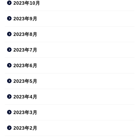
2023年10月
2023年9月
2023年8月
2023年7月
2023年6月
2023年5月
2023年4月
2023年3月
2023年2月