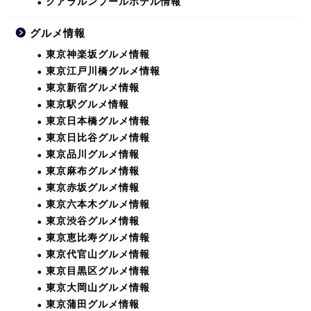
クアラルンプールホテル情報
グルメ情報
東京神楽坂グルメ情報
東京江戸川橋グルメ情報
東京新宿グルメ情報
東京駅グルメ情報
東京日本橋グルメ情報
東京日比谷グルメ情報
東京品川グルメ情報
東京麻布グルメ情報
東京赤坂グルメ情報
東京六本木グルメ情報
東京渋谷グルメ情報
東京恵比寿グルメ情報
東京代官山グルメ情報
東京目黒区グルメ情報
東京大岡山グルメ情報
東京蒲田グルメ情報