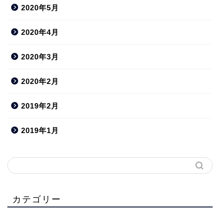
2020年5月
2020年4月
2020年3月
2020年2月
2019年2月
2019年1月
カテゴリー