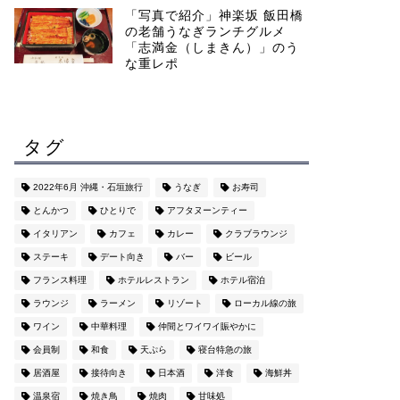
「写真で紹介」神楽坂 飯田橋
の老舗うなぎランチグルメ
「志満金（しまきん）」のう
な重レポ
タグ
2022年6月 沖縄・石垣旅行
うなぎ
お寿司
とんかつ
ひとりで
アフタヌーンティー
イタリアン
カフェ
カレー
クラブラウンジ
ステーキ
デート向き
バー
ビール
フランス料理
ホテルレストラン
ホテル宿泊
ラウンジ
ラーメン
リゾート
ローカル線の旅
ワイン
中華料理
仲間とワイワイ賑やかに
会員制
和食
天ぷら
寝台特急の旅
居酒屋
接待向き
日本酒
洋食
海鮮丼
温泉宿
焼き鳥
焼肉
甘味処