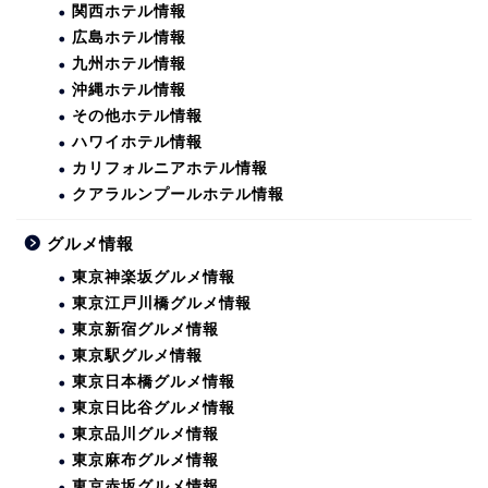
関西ホテル情報
広島ホテル情報
九州ホテル情報
沖縄ホテル情報
その他ホテル情報
ハワイホテル情報
カリフォルニアホテル情報
クアラルンプールホテル情報
グルメ情報
東京神楽坂グルメ情報
東京江戸川橋グルメ情報
東京新宿グルメ情報
東京駅グルメ情報
東京日本橋グルメ情報
東京日比谷グルメ情報
東京品川グルメ情報
東京麻布グルメ情報
東京赤坂グルメ情報