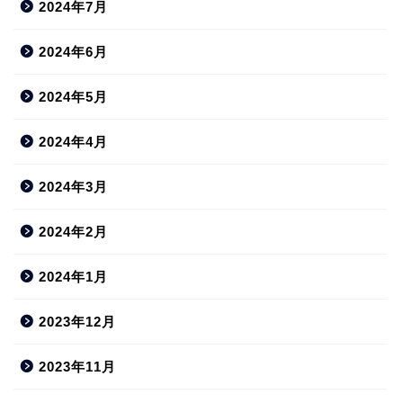
2024年7月
2024年6月
2024年5月
2024年4月
2024年3月
2024年2月
2024年1月
2023年12月
2023年11月