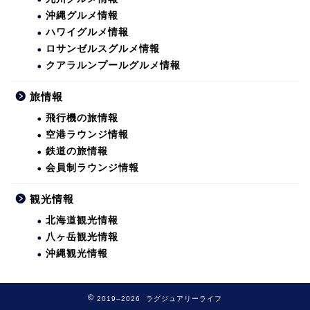
沖縄グルメ情報
ハワイグルメ情報
ロサンゼルスグルメ情報
クアラルンプールグルメ情報
旅情報
飛行機の旅情報
空港ラウンジ情報
鉄道の旅情報
会員制ラウンジ情報
観光情報
北海道観光情報
八ヶ岳観光情報
沖縄観光情報
2019–2026 ラグジュアリーライフ