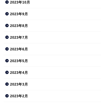
2023年10月
2023年9月
2023年8月
2023年7月
2023年6月
2023年5月
2023年4月
2023年3月
2023年2月