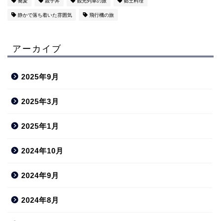
蕎麦
親子丼
観光列車の旅
郷土料理
静かで落ち着いた雰囲気
飛行機の旅
アーカイブ
2025年9月
2025年3月
2025年1月
2024年10月
2024年9月
2024年8月