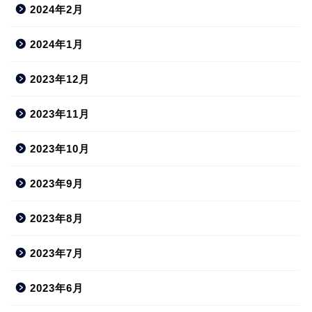
2024年2月
2024年1月
2023年12月
2023年11月
2023年10月
2023年9月
2023年8月
2023年7月
2023年6月