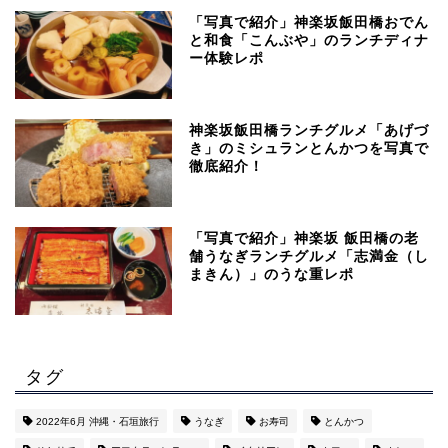
「写真で紹介」神楽坂飯田橋おでん
と和食「こんぶや」のランチディナ
ー体験レポ
神楽坂飯田橋ランチグルメ「あげづ
き」のミシュランとんかつを写真で
徹底紹介！
「写真で紹介」神楽坂 飯田橋の老
舗うなぎランチグルメ「志満金（し
まきん）」のうな重レポ
タグ
2022年6月 沖縄・石垣旅行
うなぎ
お寿司
とんかつ