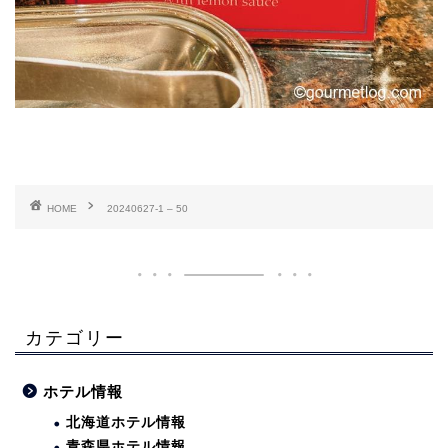
HOME
20240627-1 – 50
カテゴリー
ホテル情報
北海道ホテル情報
青森県ホテル情報