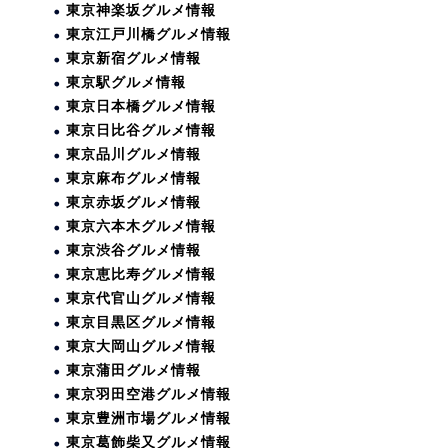
東京神楽坂グルメ情報
東京江戸川橋グルメ情報
東京新宿グルメ情報
東京駅グルメ情報
東京日本橋グルメ情報
東京日比谷グルメ情報
東京品川グルメ情報
東京麻布グルメ情報
東京赤坂グルメ情報
東京六本木グルメ情報
東京渋谷グルメ情報
東京恵比寿グルメ情報
東京代官山グルメ情報
東京目黒区グルメ情報
東京大岡山グルメ情報
東京蒲田グルメ情報
東京羽田空港グルメ情報
東京豊洲市場グルメ情報
東京葛飾柴又グルメ情報