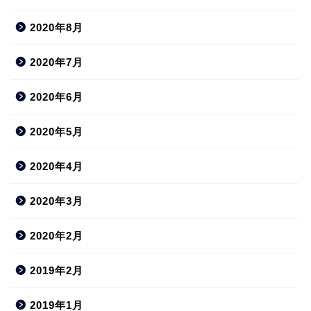
2020年8月
2020年7月
2020年6月
2020年5月
2020年4月
2020年3月
2020年2月
2019年2月
2019年1月