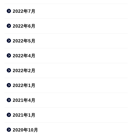
2022年7月
2022年6月
2022年5月
2022年4月
2022年2月
2022年1月
2021年4月
2021年1月
2020年10月