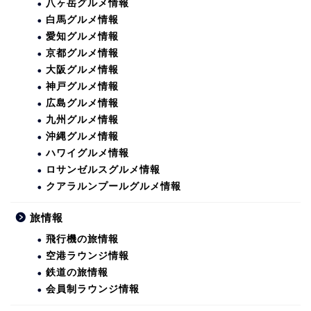
八ヶ岳グルメ情報
白馬グルメ情報
愛知グルメ情報
京都グルメ情報
大阪グルメ情報
神戸グルメ情報
広島グルメ情報
九州グルメ情報
沖縄グルメ情報
ハワイグルメ情報
ロサンゼルスグルメ情報
クアラルンプールグルメ情報
旅情報
飛行機の旅情報
空港ラウンジ情報
鉄道の旅情報
会員制ラウンジ情報