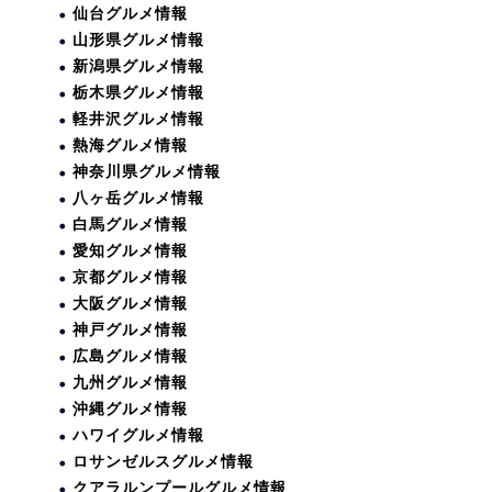
仙台グルメ情報
山形県グルメ情報
新潟県グルメ情報
栃木県グルメ情報
軽井沢グルメ情報
熱海グルメ情報
神奈川県グルメ情報
八ヶ岳グルメ情報
白馬グルメ情報
愛知グルメ情報
京都グルメ情報
大阪グルメ情報
神戸グルメ情報
広島グルメ情報
九州グルメ情報
沖縄グルメ情報
ハワイグルメ情報
ロサンゼルスグルメ情報
クアラルンプールグルメ情報