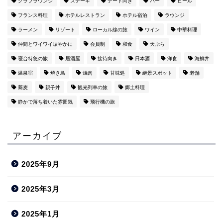
クラブラウンジ
ステーキ
デート向き
バー
ビール
フランス料理
ホテルレストラン
ホテル宿泊
ラウンジ
ラーメン
リゾート
ローカル線の旅
ワイン
中華料理
仲間とワイワイ賑やかに
会員制
和食
天ぷら
寝台特急の旅
居酒屋
接待向き
日本酒
洋食
海鮮丼
温泉宿
焼き鳥
焼肉
甘味処
絶景スポット
老舗
蕎麦
親子丼
観光列車の旅
郷土料理
静かで落ち着いた雰囲気
飛行機の旅
アーカイブ
2025年9月
2025年3月
2025年1月