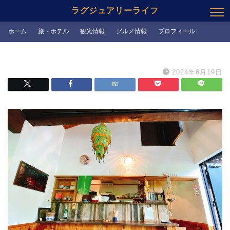
ラグジュアリーライフ
ホーム
旅・ホテル
観光情報
グルメ情報
プロフィール
2024年6月19日