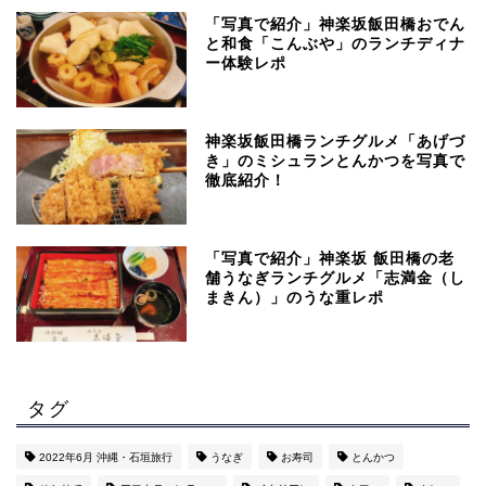
「写真で紹介」神楽坂飯田橋おでん
と和食「こんぶや」のランチディナ
ー体験レポ
神楽坂飯田橋ランチグルメ「あげづ
き」のミシュランとんかつを写真で
徹底紹介！
「写真で紹介」神楽坂 飯田橋の老
舗うなぎランチグルメ「志満金（し
まきん）」のうな重レポ
タグ
2022年6月 沖縄・石垣旅行
うなぎ
お寿司
とんかつ