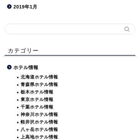
2019年1月
カテゴリー
ホテル情報
北海道ホテル情報
青森県ホテル情報
栃木ホテル情報
東京ホテル情報
千葉ホテル情報
神奈川ホテル情報
軽井沢ホテル情報
八ヶ岳ホテル情報
上高地ホテル情報