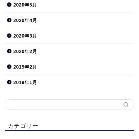
2020年5月
2020年4月
2020年3月
2020年2月
2019年2月
2019年1月
カテゴリー