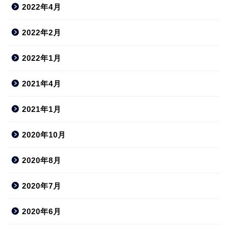
2022年4月
2022年2月
2022年1月
2021年4月
2021年1月
2020年10月
2020年8月
2020年7月
2020年6月