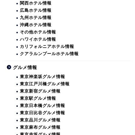
関西ホテル情報
広島ホテル情報
九州ホテル情報
沖縄ホテル情報
その他ホテル情報
ハワイホテル情報
カリフォルニアホテル情報
クアラルンプールホテル情報
グルメ情報
東京神楽坂グルメ情報
東京江戸川橋グルメ情報
東京新宿グルメ情報
東京駅グルメ情報
東京日本橋グルメ情報
東京日比谷グルメ情報
東京品川グルメ情報
東京麻布グルメ情報
東京赤坂グルメ情報