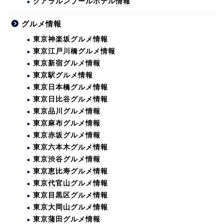
クアラルンプールホテル情報
グルメ情報
東京神楽坂グルメ情報
東京江戸川橋グルメ情報
東京新宿グルメ情報
東京駅グルメ情報
東京日本橋グルメ情報
東京日比谷グルメ情報
東京品川グルメ情報
東京麻布グルメ情報
東京赤坂グルメ情報
東京六本木グルメ情報
東京渋谷グルメ情報
東京恵比寿グルメ情報
東京代官山グルメ情報
東京目黒区グルメ情報
東京大岡山グルメ情報
東京蒲田グルメ情報