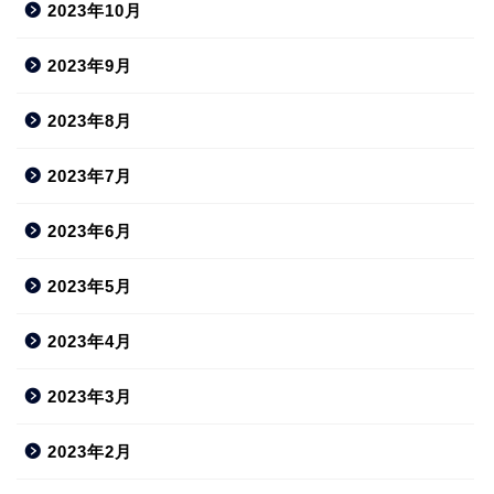
2023年10月
2023年9月
2023年8月
2023年7月
2023年6月
2023年5月
2023年4月
2023年3月
2023年2月