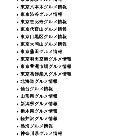
東京六本木グルメ情報
東京渋谷グルメ情報
東京恵比寿グルメ情報
東京代官山グルメ情報
東京目黒区グルメ情報
東京大岡山グルメ情報
東京蒲田グルメ情報
東京羽田空港グルメ情報
東京豊洲市場グルメ情報
東京葛飾柴又グルメ情報
北海道グルメ情報
仙台グルメ情報
山形県グルメ情報
新潟県グルメ情報
栃木県グルメ情報
軽井沢グルメ情報
熱海グルメ情報
神奈川県グルメ情報