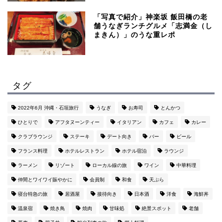
「写真で紹介」神楽坂 飯田橋の老
舗うなぎランチグルメ「志満金（し
まきん）」のうな重レポ
タグ
2022年6月 沖縄・石垣旅行
うなぎ
お寿司
とんかつ
ひとりで
アフタヌーンティー
イタリアン
カフェ
カレー
クラブラウンジ
ステーキ
デート向き
バー
ビール
フランス料理
ホテルレストラン
ホテル宿泊
ラウンジ
ラーメン
リゾート
ローカル線の旅
ワイン
中華料理
仲間とワイワイ賑やかに
会員制
和食
天ぷら
寝台特急の旅
居酒屋
接待向き
日本酒
洋食
海鮮丼
温泉宿
焼き鳥
焼肉
甘味処
絶景スポット
老舗