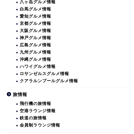
八ヶ岳グルメ情報
白馬グルメ情報
愛知グルメ情報
京都グルメ情報
大阪グルメ情報
神戸グルメ情報
広島グルメ情報
九州グルメ情報
沖縄グルメ情報
ハワイグルメ情報
ロサンゼルスグルメ情報
クアラルンプールグルメ情報
旅情報
飛行機の旅情報
空港ラウンジ情報
鉄道の旅情報
会員制ラウンジ情報