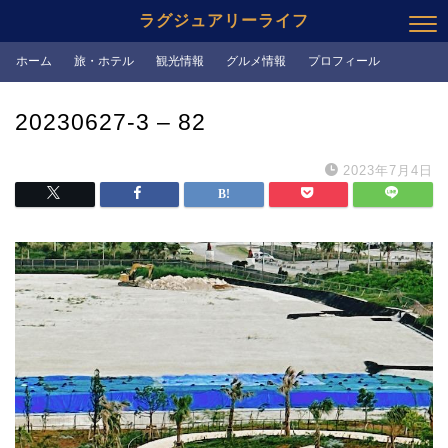
ラグジュアリーライフ
ホーム
旅・ホテル
観光情報
グルメ情報
プロフィール
20230627-3 – 82
2023年7月4日