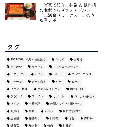
「写真で紹介」神楽坂 飯田橋
の老舗うなぎランチグルメ
「志満金（しまきん）」のう
な重レポ
タグ
2022年6月 沖縄・石垣旅行
うなぎ
お寿司
とんかつ
ひとりで
アフタヌーンティー
イタリアン
カフェ
カレー
クラブラウンジ
ステーキ
デート向き
バー
ビール
フランス料理
ホテルレストラン
ホテル宿泊
ラウンジ
ラーメン
リゾート
ローカル線の旅
ワイン
中華料理
仲間とワイワイ賑やかに
会員制
和食
天ぷら
寝台特急の旅
居酒屋
接待向き
日本酒
洋食
海鮮丼
温泉宿
焼き鳥
焼肉
甘味処