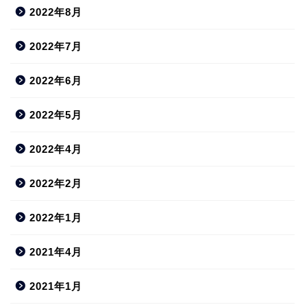
2022年8月
2022年7月
2022年6月
2022年5月
2022年4月
2022年2月
2022年1月
2021年4月
2021年1月