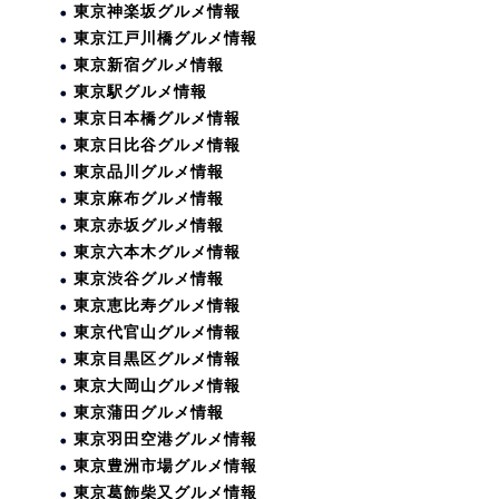
東京神楽坂グルメ情報
東京江戸川橋グルメ情報
東京新宿グルメ情報
東京駅グルメ情報
東京日本橋グルメ情報
東京日比谷グルメ情報
東京品川グルメ情報
東京麻布グルメ情報
東京赤坂グルメ情報
東京六本木グルメ情報
東京渋谷グルメ情報
東京恵比寿グルメ情報
東京代官山グルメ情報
東京目黒区グルメ情報
東京大岡山グルメ情報
東京蒲田グルメ情報
東京羽田空港グルメ情報
東京豊洲市場グルメ情報
東京葛飾柴又グルメ情報