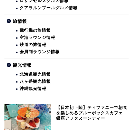
ロサンゼルスグルメ情報
クアラルンプールグルメ情報
旅情報
飛行機の旅情報
空港ラウンジ情報
鉄道の旅情報
会員制ラウンジ情報
観光情報
北海道観光情報
八ヶ岳観光情報
沖縄観光情報
【日本初上陸】ティファニーで朝食
を楽しめるブルーボックスカフェ
銀座アフタヌーンティー