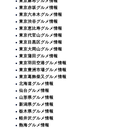
東京麻布グルメ情報
東京赤坂グルメ情報
東京六本木グルメ情報
東京渋谷グルメ情報
東京恵比寿グルメ情報
東京代官山グルメ情報
東京目黒区グルメ情報
東京大岡山グルメ情報
東京蒲田グルメ情報
東京羽田空港グルメ情報
東京豊洲市場グルメ情報
東京葛飾柴又グルメ情報
北海道グルメ情報
仙台グルメ情報
山形県グルメ情報
新潟県グルメ情報
栃木県グルメ情報
軽井沢グルメ情報
熱海グルメ情報