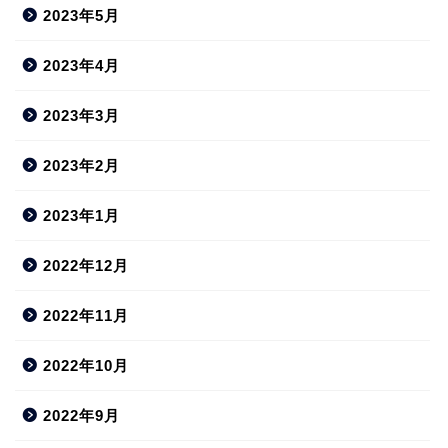
2023年5月
2023年4月
2023年3月
2023年2月
2023年1月
2022年12月
2022年11月
2022年10月
2022年9月