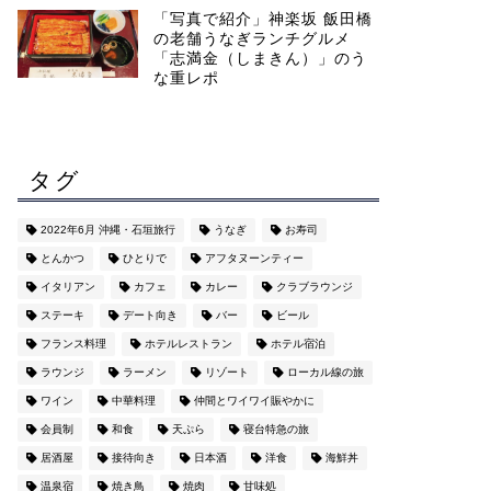
「写真で紹介」神楽坂 飯田橋
の老舗うなぎランチグルメ
「志満金（しまきん）」のう
な重レポ
タグ
2022年6月 沖縄・石垣旅行
うなぎ
お寿司
とんかつ
ひとりで
アフタヌーンティー
イタリアン
カフェ
カレー
クラブラウンジ
ステーキ
デート向き
バー
ビール
フランス料理
ホテルレストラン
ホテル宿泊
ラウンジ
ラーメン
リゾート
ローカル線の旅
ワイン
中華料理
仲間とワイワイ賑やかに
会員制
和食
天ぷら
寝台特急の旅
居酒屋
接待向き
日本酒
洋食
海鮮丼
温泉宿
焼き鳥
焼肉
甘味処