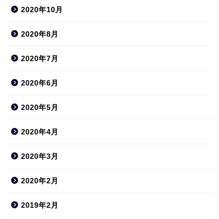
2020年10月
2020年8月
2020年7月
2020年6月
2020年5月
2020年4月
2020年3月
2020年2月
2019年2月