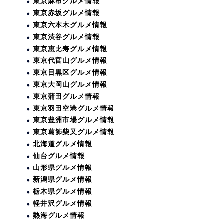
東京麻布グルメ情報
東京赤坂グルメ情報
東京六本木グルメ情報
東京渋谷グルメ情報
東京恵比寿グルメ情報
東京代官山グルメ情報
東京目黒区グルメ情報
東京大岡山グルメ情報
東京蒲田グルメ情報
東京羽田空港グルメ情報
東京豊洲市場グルメ情報
東京葛飾柴又グルメ情報
北海道グルメ情報
仙台グルメ情報
山形県グルメ情報
新潟県グルメ情報
栃木県グルメ情報
軽井沢グルメ情報
熱海グルメ情報