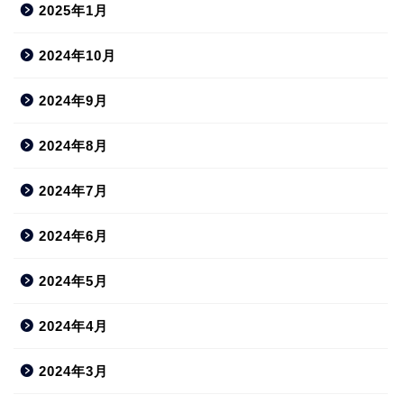
2025年1月
2024年10月
2024年9月
2024年8月
2024年7月
2024年6月
2024年5月
2024年4月
2024年3月