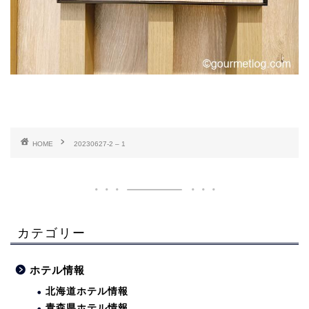
HOME
20230627-2 – 1
カテゴリー
ホテル情報
北海道ホテル情報
青森県ホテル情報