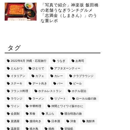
「写真で紹介」神楽坂 飯田橋
の老舗うなぎランチグルメ
「志満金（しまきん）」のう
な重レポ
タグ
2022年6月 沖縄・石垣旅行
うなぎ
お寿司
とんかつ
ひとりで
アフタヌーンティー
イタリアン
カフェ
カレー
クラブラウンジ
ステーキ
デート向き
バー
ビール
フランス料理
ホテルレストラン
ホテル宿泊
ラウンジ
ラーメン
リゾート
ローカル線の旅
ワイン
中華料理
仲間とワイワイ賑やかに
会員制
和食
天ぷら
寝台特急の旅
居酒屋
接待向き
日本酒
洋食
海鮮丼
温泉宿
焼き鳥
焼肉
甘味処