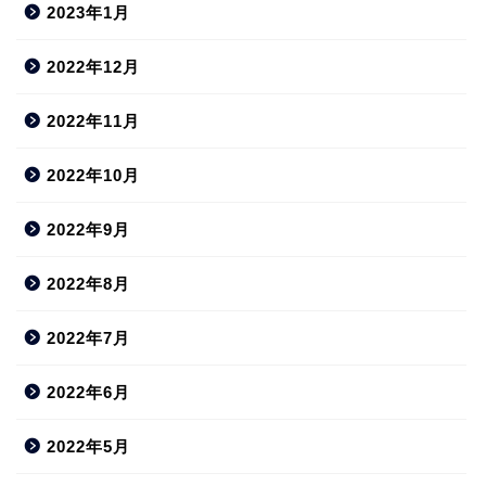
2023年1月
2022年12月
2022年11月
2022年10月
2022年9月
2022年8月
2022年7月
2022年6月
2022年5月