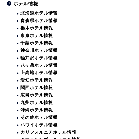
ホテル情報
北海道ホテル情報
青森県ホテル情報
栃木ホテル情報
東京ホテル情報
千葉ホテル情報
神奈川ホテル情報
軽井沢ホテル情報
八ヶ岳ホテル情報
上高地ホテル情報
愛知ホテル情報
関西ホテル情報
広島ホテル情報
九州ホテル情報
沖縄ホテル情報
その他ホテル情報
ハワイホテル情報
カリフォルニアホテル情報