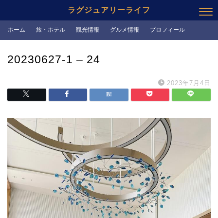
ラグジュアリーライフ
ホーム
旅・ホテル
観光情報
グルメ情報
プロフィール
20230627-1 – 24
2023年7月4日