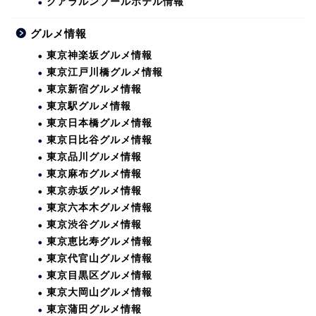
クアラルンプールホテル情報
グルメ情報
東京神楽坂グルメ情報
東京江戸川橋グルメ情報
東京新宿グルメ情報
東京駅グルメ情報
東京日本橋グルメ情報
東京日比谷グルメ情報
東京品川グルメ情報
東京麻布グルメ情報
東京赤坂グルメ情報
東京六本木グルメ情報
東京渋谷グルメ情報
東京恵比寿グルメ情報
東京代官山グルメ情報
東京目黒区グルメ情報
東京大岡山グルメ情報
東京蒲田グルメ情報