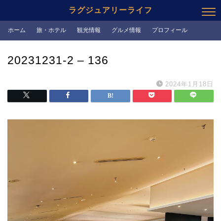
ラグジュアリーライフ
ホーム
旅・ホテル
観光情報
グルメ情報
プロフィール
20231231-2 – 136
2024年1月18日