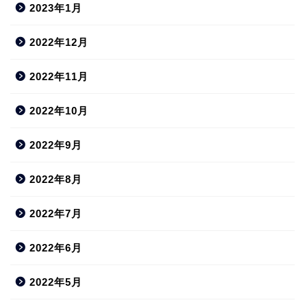
2023年1月
2022年12月
2022年11月
2022年10月
2022年9月
2022年8月
2022年7月
2022年6月
2022年5月