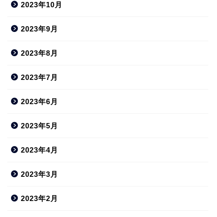
2023年10月
2023年9月
2023年8月
2023年7月
2023年6月
2023年5月
2023年4月
2023年3月
2023年2月