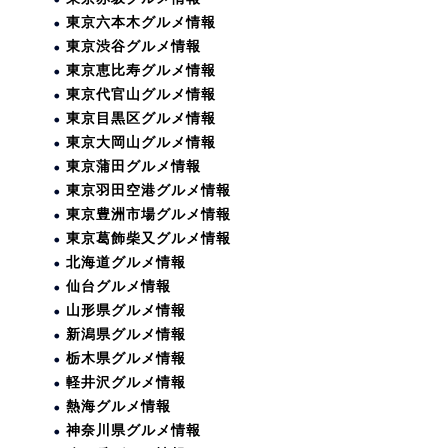
東京六本木グルメ情報
東京渋谷グルメ情報
東京恵比寿グルメ情報
東京代官山グルメ情報
東京目黒区グルメ情報
東京大岡山グルメ情報
東京蒲田グルメ情報
東京羽田空港グルメ情報
東京豊洲市場グルメ情報
東京葛飾柴又グルメ情報
北海道グルメ情報
仙台グルメ情報
山形県グルメ情報
新潟県グルメ情報
栃木県グルメ情報
軽井沢グルメ情報
熱海グルメ情報
神奈川県グルメ情報