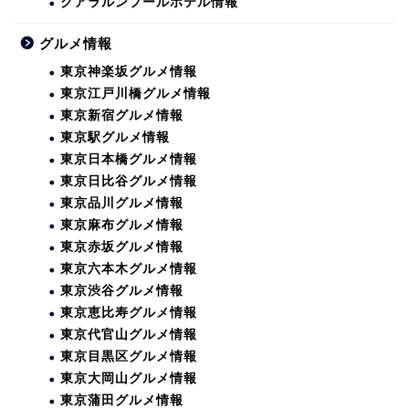
クアラルンプールホテル情報
グルメ情報
東京神楽坂グルメ情報
東京江戸川橋グルメ情報
東京新宿グルメ情報
東京駅グルメ情報
東京日本橋グルメ情報
東京日比谷グルメ情報
東京品川グルメ情報
東京麻布グルメ情報
東京赤坂グルメ情報
東京六本木グルメ情報
東京渋谷グルメ情報
東京恵比寿グルメ情報
東京代官山グルメ情報
東京目黒区グルメ情報
東京大岡山グルメ情報
東京蒲田グルメ情報