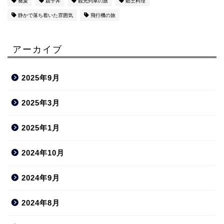
蕎麦
親子丼
観光列車の旅
郷土料理
静かで落ち着いた雰囲気
飛行機の旅
アーカイブ
2025年9月
2025年3月
2025年1月
2024年10月
2024年9月
2024年8月