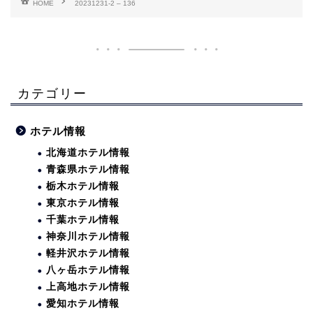
HOME
20231231-2 – 136
カテゴリー
ホテル情報
北海道ホテル情報
青森県ホテル情報
栃木ホテル情報
東京ホテル情報
千葉ホテル情報
神奈川ホテル情報
軽井沢ホテル情報
八ヶ岳ホテル情報
上高地ホテル情報
愛知ホテル情報