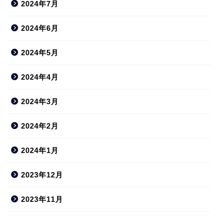
2024年7月
2024年6月
2024年5月
2024年4月
2024年3月
2024年2月
2024年1月
2023年12月
2023年11月