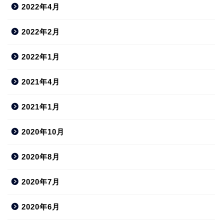
2022年4月
2022年2月
2022年1月
2021年4月
2021年1月
2020年10月
2020年8月
2020年7月
2020年6月