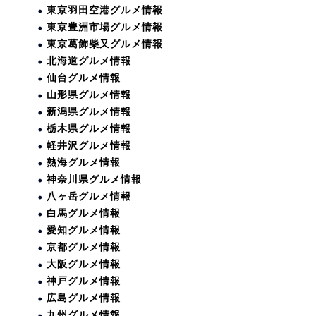
東京羽田空港グルメ情報
東京豊洲市場グルメ情報
東京葛飾柴又グルメ情報
北海道グルメ情報
仙台グルメ情報
山形県グルメ情報
新潟県グルメ情報
栃木県グルメ情報
軽井沢グルメ情報
熱海グルメ情報
神奈川県グルメ情報
八ヶ岳グルメ情報
白馬グルメ情報
愛知グルメ情報
京都グルメ情報
大阪グルメ情報
神戸グルメ情報
広島グルメ情報
九州グルメ情報