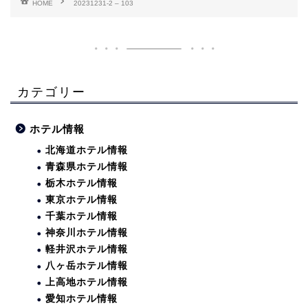
HOME
20231231-2 – 103
カテゴリー
ホテル情報
北海道ホテル情報
青森県ホテル情報
栃木ホテル情報
東京ホテル情報
千葉ホテル情報
神奈川ホテル情報
軽井沢ホテル情報
八ヶ岳ホテル情報
上高地ホテル情報
愛知ホテル情報