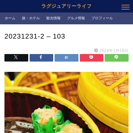
ラグジュアリーライフ
ホーム
旅・ホテル
観光情報
グルメ情報
プロフィール
20231231-2 – 103
2024年1月18日