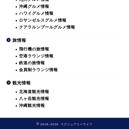
沖縄グルメ情報
ハワイグルメ情報
ロサンゼルスグルメ情報
クアラルンプールグルメ情報
旅情報
飛行機の旅情報
空港ラウンジ情報
鉄道の旅情報
会員制ラウンジ情報
観光情報
北海道観光情報
八ヶ岳観光情報
沖縄観光情報
2019–2026 ラグジュアリーライフ