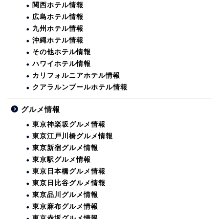
関西ホテル情報
広島ホテル情報
九州ホテル情報
沖縄ホテル情報
その他ホテル情報
ハワイホテル情報
カリフォルニアホテル情報
クアラルンプールホテル情報
グルメ情報
東京神楽坂グルメ情報
東京江戸川橋グルメ情報
東京新宿グルメ情報
東京駅グルメ情報
東京日本橋グルメ情報
東京日比谷グルメ情報
東京品川グルメ情報
東京麻布グルメ情報
東京赤坂グルメ情報