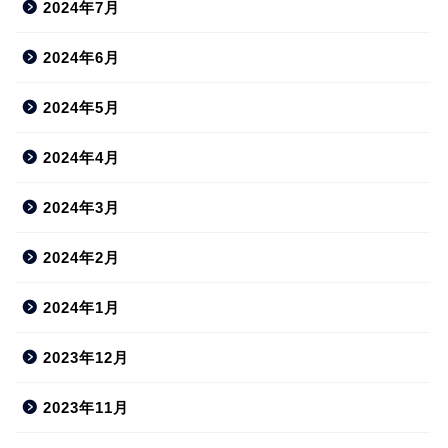
2024年7月
2024年6月
2024年5月
2024年4月
2024年3月
2024年2月
2024年1月
2023年12月
2023年11月