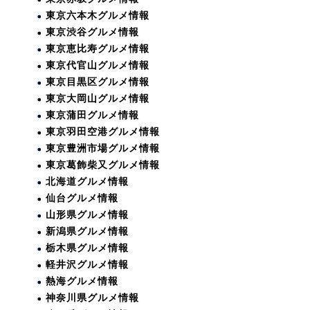
東京六本木グルメ情報
東京渋谷グルメ情報
東京恵比寿グルメ情報
東京代官山グルメ情報
東京目黒区グルメ情報
東京大岡山グルメ情報
東京蒲田グルメ情報
東京羽田空港グルメ情報
東京豊洲市場グルメ情報
東京葛飾柴又グルメ情報
北海道グルメ情報
仙台グルメ情報
山形県グルメ情報
新潟県グルメ情報
栃木県グルメ情報
軽井沢グルメ情報
熱海グルメ情報
神奈川県グルメ情報