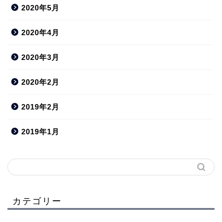
2020年5月
2020年4月
2020年3月
2020年2月
2019年2月
2019年1月
カテゴリー