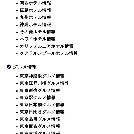
関西ホテル情報
広島ホテル情報
九州ホテル情報
沖縄ホテル情報
その他ホテル情報
ハワイホテル情報
カリフォルニアホテル情報
クアラルンプールホテル情報
グルメ情報
東京神楽坂グルメ情報
東京江戸川橋グルメ情報
東京新宿グルメ情報
東京駅グルメ情報
東京日本橋グルメ情報
東京日比谷グルメ情報
東京品川グルメ情報
東京麻布グルメ情報
東京赤坂グルメ情報