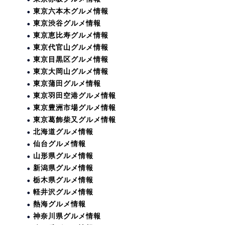
東京六本木グルメ情報
東京渋谷グルメ情報
東京恵比寿グルメ情報
東京代官山グルメ情報
東京目黒区グルメ情報
東京大岡山グルメ情報
東京蒲田グルメ情報
東京羽田空港グルメ情報
東京豊洲市場グルメ情報
東京葛飾柴又グルメ情報
北海道グルメ情報
仙台グルメ情報
山形県グルメ情報
新潟県グルメ情報
栃木県グルメ情報
軽井沢グルメ情報
熱海グルメ情報
神奈川県グルメ情報