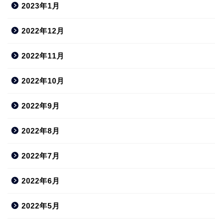
2023年1月
2022年12月
2022年11月
2022年10月
2022年9月
2022年8月
2022年7月
2022年6月
2022年5月