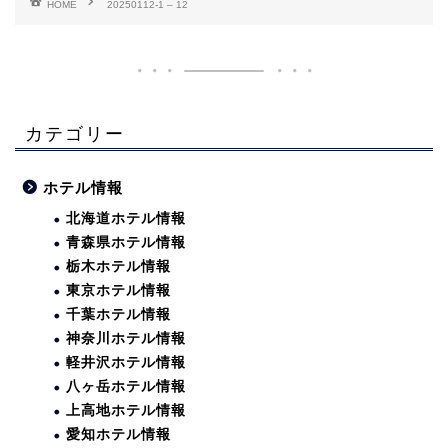
HOME
20250112-1 – 12
カテゴリー
ホテル情報
北海道ホテル情報
青森県ホテル情報
栃木ホテル情報
東京ホテル情報
千葉ホテル情報
神奈川ホテル情報
軽井沢ホテル情報
八ヶ岳ホテル情報
上高地ホテル情報
愛知ホテル情報